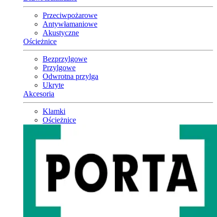
Przeciwpożarowe
Antywłamaniowe
Akustyczne
Ościeżnice
Bezprzylgowe
Przylgowe
Odwrotna przylga
Ukryte
Akcesoria
Klamki
Ościeżnice