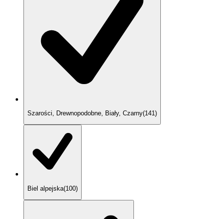
Szarości, Drewnopodobne, Biały, Czarny
(
141
)
Biel alpejska
(
100
)