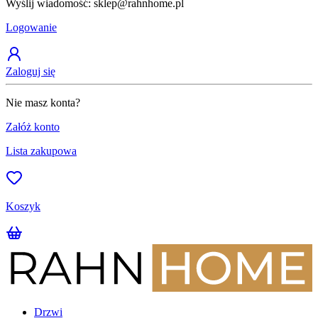
Wyślij wiadomość: sklep@rahnhome.pl
Z
Logowanie
Zaloguj się
Nie masz konta?
Załóż konto
Lista zakupowa
Koszyk
Drzwi