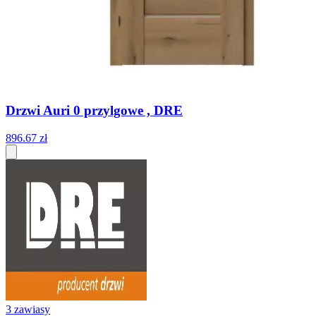
Drzwi Auri 0 przylgowe , DRE
896
.
67
zł
3 zawiasy