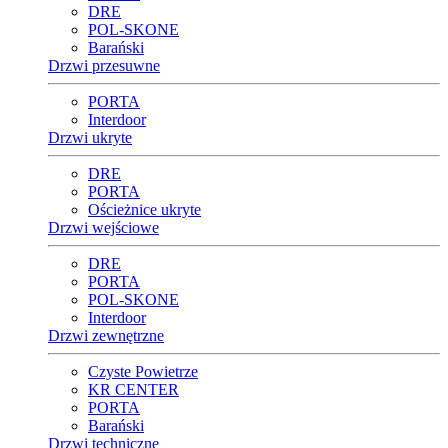
DRE
POL-SKONE
Barański
Drzwi przesuwne
PORTA
Interdoor
Drzwi ukryte
DRE
PORTA
Ościeżnice ukryte
Drzwi wejściowe
DRE
PORTA
POL-SKONE
Interdoor
Drzwi zewnętrzne
Czyste Powietrze
KR CENTER
PORTA
Barański
Drzwi techniczne