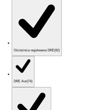
Ościeżnica regulowana DRE
(
92
)
DRE Auri
(
74
)