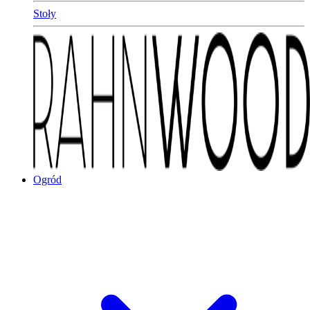
Stoły
Ogród