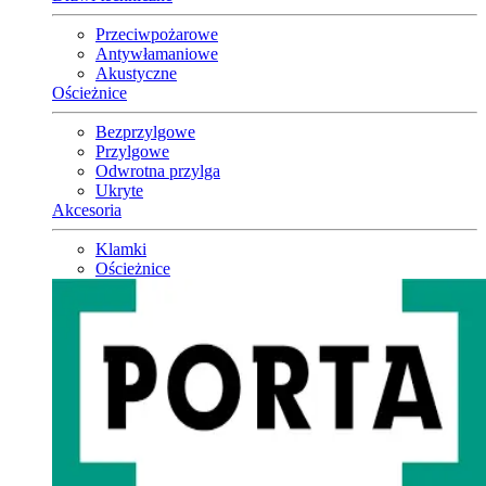
Przeciwpożarowe
Antywłamaniowe
Akustyczne
Ościeżnice
Bezprzylgowe
Przylgowe
Odwrotna przylga
Ukryte
Akcesoria
Klamki
Ościeżnice