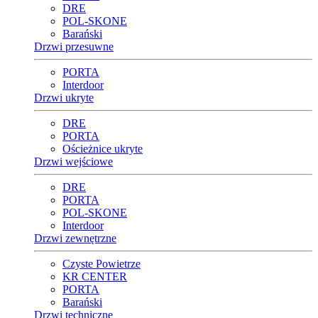
DRE
POL-SKONE
Barański
Drzwi przesuwne
PORTA
Interdoor
Drzwi ukryte
DRE
PORTA
Ościeżnice ukryte
Drzwi wejściowe
DRE
PORTA
POL-SKONE
Interdoor
Drzwi zewnętrzne
Czyste Powietrze
KR CENTER
PORTA
Barański
Drzwi techniczne