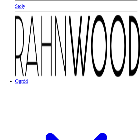
Stoły
Ogród