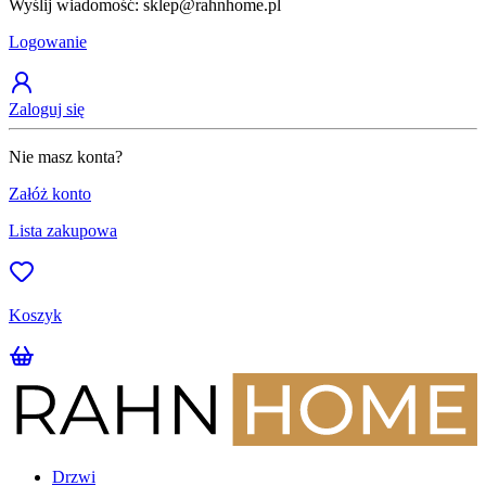
Wyślij wiadomość: sklep@rahnhome.pl
Z
Logowanie
Zaloguj się
Nie masz konta?
Załóż konto
Lista zakupowa
Koszyk
Drzwi