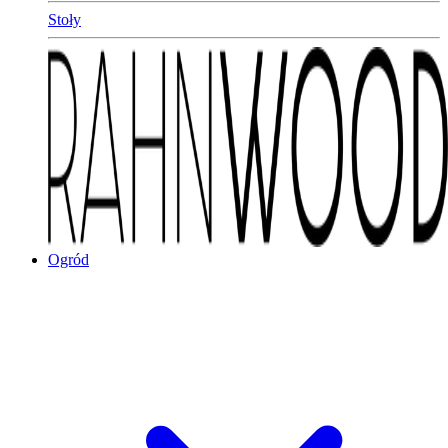
Stoły
Ogród