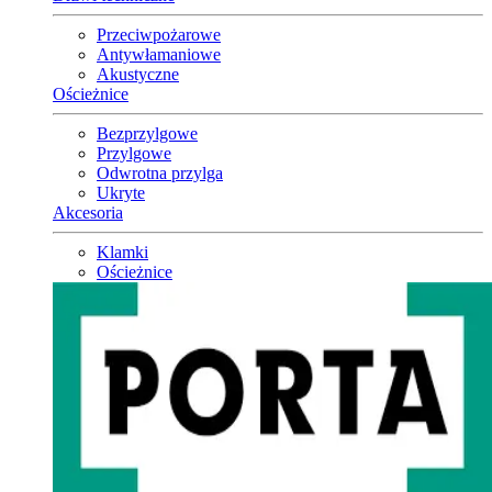
Przeciwpożarowe
Antywłamaniowe
Akustyczne
Ościeżnice
Bezprzylgowe
Przylgowe
Odwrotna przylga
Ukryte
Akcesoria
Klamki
Ościeżnice