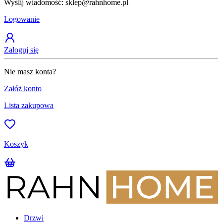
Wyślij wiadomość: sklep@rahnhome.pl
Z
Logowanie
Zaloguj się
Nie masz konta?
Załóż konto
Lista zakupowa
Koszyk
Drzwi