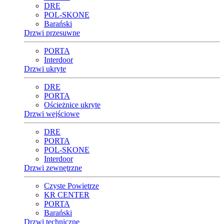
DRE
POL-SKONE
Barański
Drzwi przesuwne
PORTA
Interdoor
Drzwi ukryte
DRE
PORTA
Ościeżnice ukryte
Drzwi wejściowe
DRE
PORTA
POL-SKONE
Interdoor
Drzwi zewnętrzne
Czyste Powietrze
KR CENTER
PORTA
Barański
Drzwi techniczne