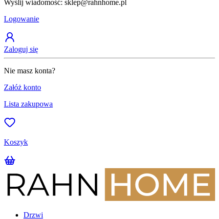
Wyślij wiadomość: sklep@rahnhome.pl
Z
Logowanie
Zaloguj się
Nie masz konta?
Załóż konto
Lista zakupowa
Koszyk
Drzwi