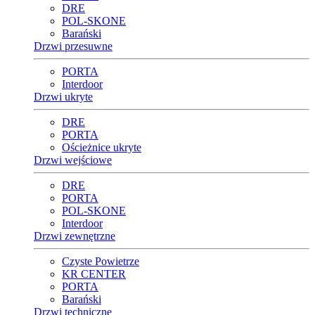
DRE
POL-SKONE
Barański
Drzwi przesuwne
PORTA
Interdoor
Drzwi ukryte
DRE
PORTA
Ościeżnice ukryte
Drzwi wejściowe
DRE
PORTA
POL-SKONE
Interdoor
Drzwi zewnętrzne
Czyste Powietrze
KR CENTER
PORTA
Barański
Drzwi techniczne