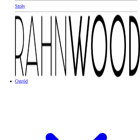
Stoły
Ogród