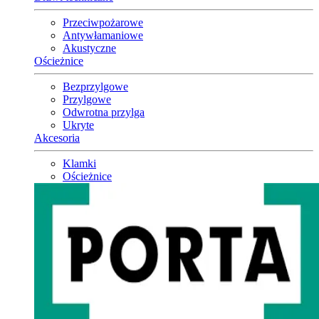
Przeciwpożarowe
Antywłamaniowe
Akustyczne
Ościeżnice
Bezprzylgowe
Przylgowe
Odwrotna przylga
Ukryte
Akcesoria
Klamki
Ościeżnice