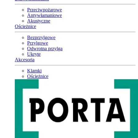
Przeciwpożarowe
Antywłamaniowe
Akustyczne
Ościeżnice
Bezprzylgowe
Przylgowe
Odwrotna przylga
Ukryte
Akcesoria
Klamki
Ościeżnice