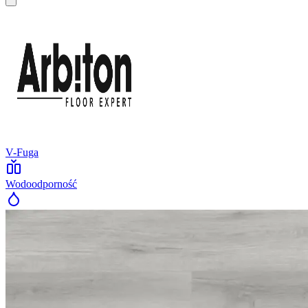
V-Fuga
Wodoodporność