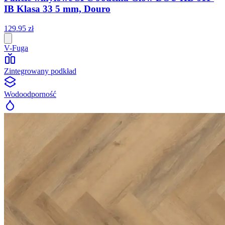
IB Klasa 33 5 mm, Douro
129
.
95
zł
V-Fuga
Zintegrowany podkład
Wodoodporność