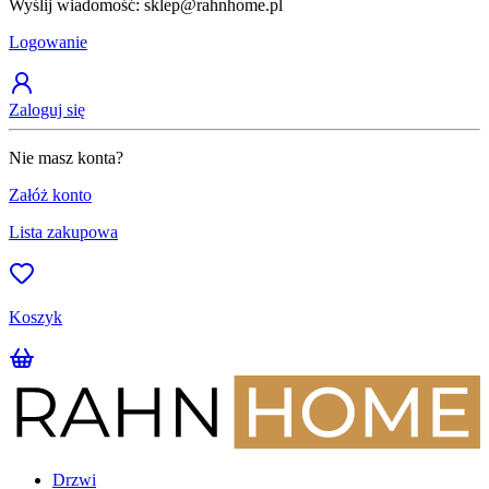
Wyślij wiadomość: sklep@rahnhome.pl
Z
Logowanie
Zaloguj się
Nie masz konta?
Załóż konto
Lista zakupowa
Koszyk
Drzwi