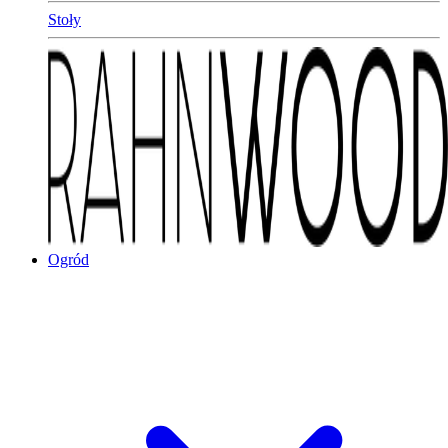
Stoły
Ogród