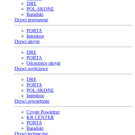
DRE
POL-SKONE
Barański
Drzwi przesuwne
PORTA
Interdoor
Drzwi ukryte
DRE
PORTA
Ościeżnice ukryte
Drzwi wejściowe
DRE
PORTA
POL-SKONE
Interdoor
Drzwi zewnętrzne
Czyste Powietrze
KR CENTER
PORTA
Barański
Drzwi techniczne