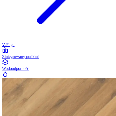
V-Fuga
Zintegrowany podkład
Wodoodporność