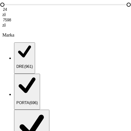
zł
zł
Marka
DRE
(
961
)
PORTA
(
696
)