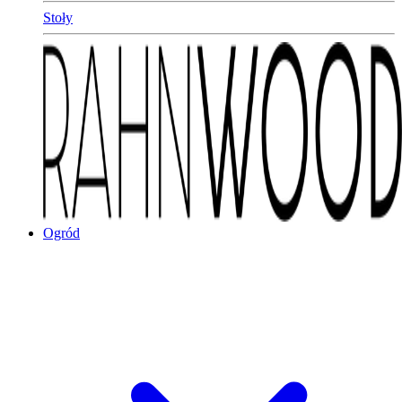
Stoły
Ogród