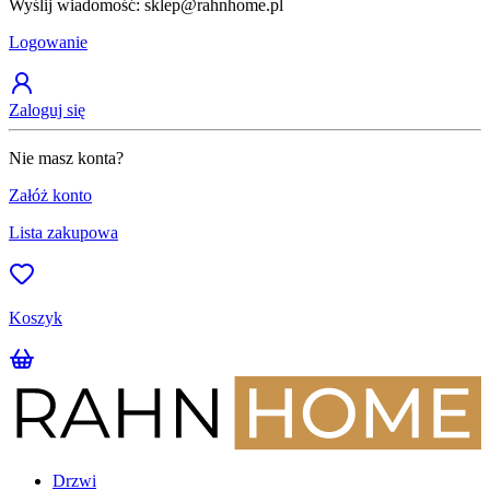
Wyślij wiadomość: sklep@rahnhome.pl
Z
Logowanie
Zaloguj się
Nie masz konta?
Załóż konto
Lista zakupowa
Koszyk
Drzwi