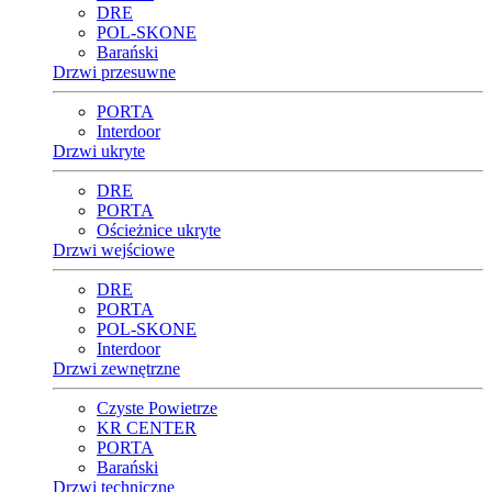
DRE
POL-SKONE
Barański
Drzwi przesuwne
PORTA
Interdoor
Drzwi ukryte
DRE
PORTA
Ościeżnice ukryte
Drzwi wejściowe
DRE
PORTA
POL-SKONE
Interdoor
Drzwi zewnętrzne
Czyste Powietrze
KR CENTER
PORTA
Barański
Drzwi techniczne