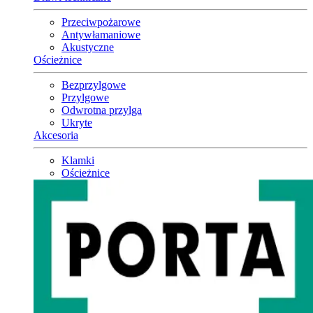
Przeciwpożarowe
Antywłamaniowe
Akustyczne
Ościeżnice
Bezprzylgowe
Przylgowe
Odwrotna przylga
Ukryte
Akcesoria
Klamki
Ościeżnice