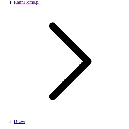
RahnHome.pl
Drzwi