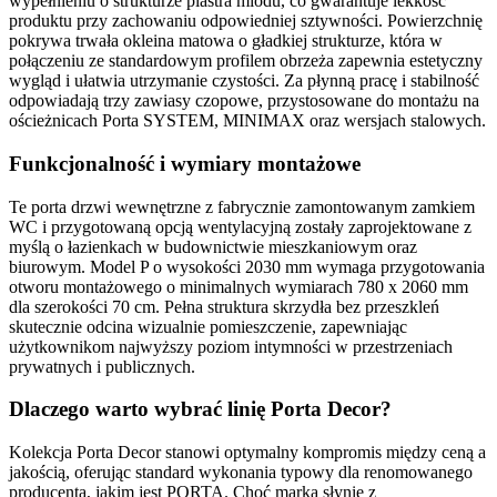
wypełnieniu o strukturze
plastra miodu
, co gwarantuje lekkość
produktu przy zachowaniu odpowiedniej sztywności. Powierzchnię
pokrywa trwała
okleina matowa
o gładkiej strukturze, która w
połączeniu ze
standardowym profilem obrzeża
zapewnia estetyczny
wygląd i ułatwia utrzymanie czystości. Za płynną pracę i stabilność
odpowiadają
trzy zawiasy czopowe
, przystosowane do montażu na
ościeżnicach
Porta SYSTEM
,
MINIMAX
oraz wersjach stalowych.
Funkcjonalność i wymiary montażowe
Te
porta drzwi wewnętrzne
z fabrycznie zamontowanym
zamkiem
WC
i przygotowaną
opcją wentylacyjną
zostały zaprojektowane z
myślą o łazienkach w budownictwie mieszkaniowym oraz
biurowym. Model
P
o wysokości
2030 mm
wymaga przygotowania
otworu montażowego o minimalnych wymiarach
780 x 2060 mm
dla szerokości 70 cm. Pełna struktura skrzydła bez przeszkleń
skutecznie odcina wizualnie pomieszczenie, zapewniając
użytkownikom najwyższy poziom intymności w przestrzeniach
prywatnych i publicznych.
Dlaczego warto wybrać linię Porta Decor?
Kolekcja
Porta Decor
stanowi optymalny kompromis między ceną a
jakością, oferując standard wykonania typowy dla renomowanego
producenta, jakim jest
PORTA
. Choć marka słynie z