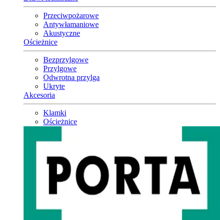
Przeciwpożarowe
Antywłamaniowe
Akustyczne
Ościeżnice
Bezprzylgowe
Przylgowe
Odwrotna przylga
Ukryte
Akcesoria
Klamki
Ościeżnice