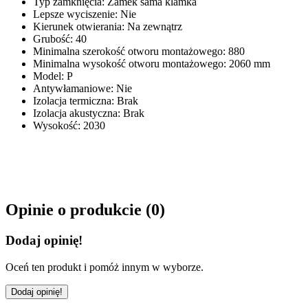
Typ zamknięcia
:
Zamek sama klamka
Lepsze wyciszenie
:
Nie
Kierunek otwierania
:
Na zewnątrz
Grubość
:
40
Minimalna szerokość otworu montażowego
:
880
Minimalna wysokość otworu montażowego
:
2060 mm
Model
:
P
Antywłamaniowe
:
Nie
Izolacja termiczna
:
Brak
Izolacja akustyczna
:
Brak
Wysokość
:
2030
Opinie o produkcie (
0
)
Dodaj opinię!
Oceń ten produkt i pomóż innym w wyborze.
Dodaj opinię!