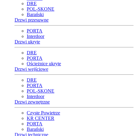
DRE
POL-SKONE
Barański
Drzwi przesuwne
PORTA
Interdoor
Drzwi ukryte
DRE
PORTA
Ościeżnice ukryte
Drzwi wejściowe
DRE
PORTA
POL-SKONE
Interdoor
Drzwi zewnętrzne
Czyste Powietrze
KR CENTER
PORTA
Barański
Drzwi techniczne