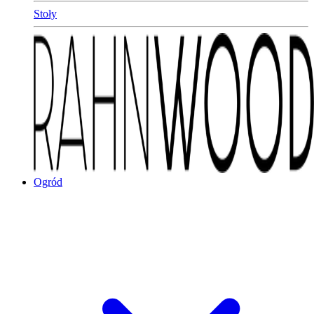
Stoły
Ogród