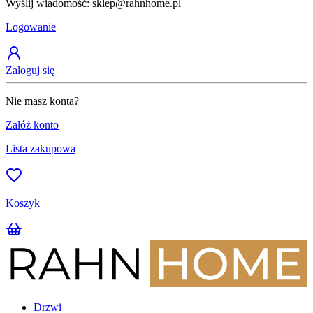
Wyślij wiadomość: sklep@rahnhome.pl
Z
Logowanie
Zaloguj się
Nie masz konta?
Załóż konto
Lista zakupowa
Koszyk
Drzwi