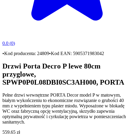
0.0
(
0
)
•
Kod producenta:
24809
•
Kod EAN:
5905371983042
Drzwi Porta Decro P lewe 80cm
przyglowe,
SPWP0P0L08DBI0SC3AH000, PORTA
Pełne
drzwi wewnętrzne PORTA Decor model P
w matowym,
białym wykończeniu to ekonomiczne rozwiązanie o grubości
40
mm
z wypełnieniem typu
plaster miodu
. Wyposażone w
blokadę
WC
oraz fabryczną opcję wentylacyjną, skrzydło zapewnia
optymalną prywatność i cyrkulację powietrza w pomieszczeniach
sanitarnych.
559
.
65
zł