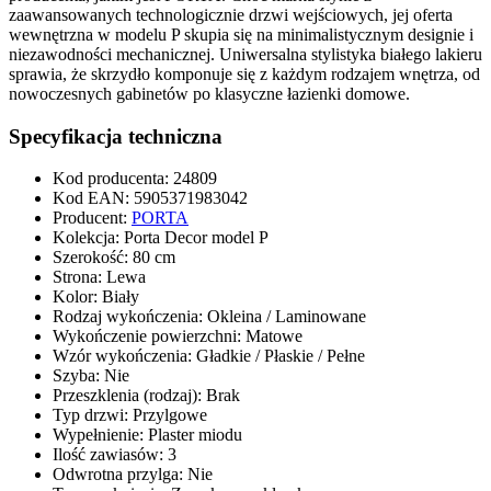
zaawansowanych technologicznie
drzwi wejściowych
, jej oferta
wewnętrzna w modelu
P
skupia się na minimalistycznym designie i
niezawodności mechanicznej. Uniwersalna stylistyka białego lakieru
sprawia, że skrzydło komponuje się z każdym rodzajem wnętrza, od
nowoczesnych gabinetów po klasyczne łazienki domowe.
Specyfikacja techniczna
Kod producenta
:
24809
Kod EAN
:
5905371983042
Producent
:
PORTA
Kolekcja
:
Porta Decor model P
Szerokość
:
80 cm
Strona
:
Lewa
Kolor
:
Biały
Rodzaj wykończenia
:
Okleina / Laminowane
Wykończenie powierzchni
:
Matowe
Wzór wykończenia
:
Gładkie / Płaskie / Pełne
Szyba
:
Nie
Przeszklenia (rodzaj)
:
Brak
Typ drzwi
:
Przylgowe
Wypełnienie
:
Plaster miodu
Ilość zawiasów
:
3
Odwrotna przylga
:
Nie