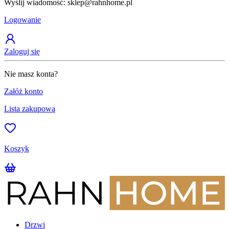
Wyślij wiadomość: sklep@rahnhome.pl
Z
Logowanie
Zaloguj się
Nie masz konta?
Załóż konto
Lista zakupowa
Koszyk
Drzwi