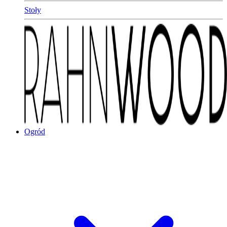
Stoły
Ogród