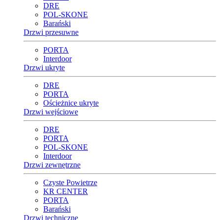
DRE
POL-SKONE
Barański
Drzwi przesuwne
PORTA
Interdoor
Drzwi ukryte
DRE
PORTA
Ościeżnice ukryte
Drzwi wejściowe
DRE
PORTA
POL-SKONE
Interdoor
Drzwi zewnętrzne
Czyste Powietrze
KR CENTER
PORTA
Barański
Drzwi techniczne