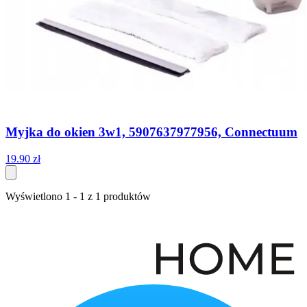
Myjka do okien 3w1, 5907637977956, Connectuum
19
.
90
zł
Wyświetlono
1
-
1
z
1
produktów