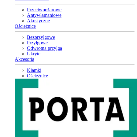
Przeciwpożarowe
Antywłamaniowe
Akustyczne
Ościeżnice
Bezprzylgowe
Przylgowe
Odwrotna przylga
Ukryte
Akcesoria
Klamki
Ościeżnice