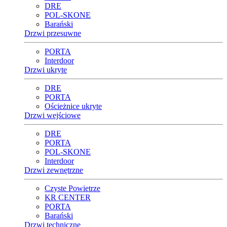
DRE
POL-SKONE
Barański
Drzwi przesuwne
PORTA
Interdoor
Drzwi ukryte
DRE
PORTA
Ościeżnice ukryte
Drzwi wejściowe
DRE
PORTA
POL-SKONE
Interdoor
Drzwi zewnętrzne
Czyste Powietrze
KR CENTER
PORTA
Barański
Drzwi techniczne