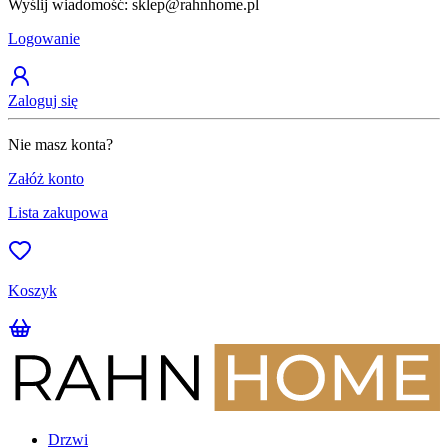
Wyślij wiadomość: sklep@rahnhome.pl
Z
Logowanie
Zaloguj się
Nie masz konta?
Załóż konto
Lista zakupowa
Koszyk
Drzwi