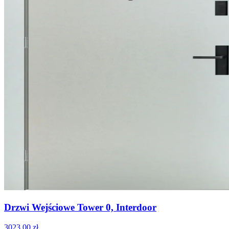
Drzwi Wejściowe Tower 0, Interdoor
3023
.
00
zł