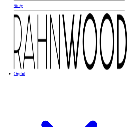
Stoły
Ogród