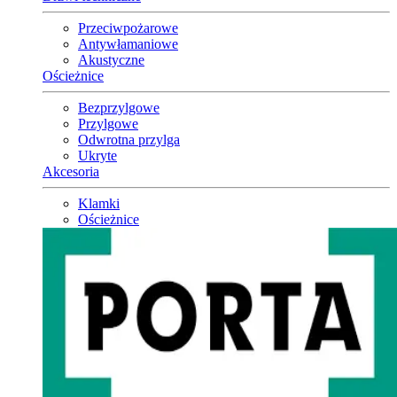
Przeciwpożarowe
Antywłamaniowe
Akustyczne
Ościeżnice
Bezprzylgowe
Przylgowe
Odwrotna przylga
Ukryte
Akcesoria
Klamki
Ościeżnice