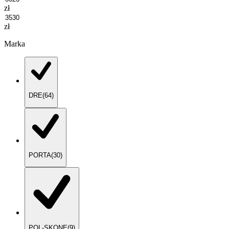
zł
zł
Marka
DRE
(
64
)
PORTA
(
30
)
POL-SKONE
(
9
)