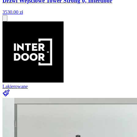
Drzwi Wejściowe Tower Strong 0, Interdoor
3530
.
00
zł
Lakierowane