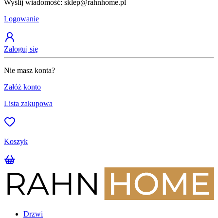
Wyślij wiadomość: sklep@rahnhome.pl
Z
Logowanie
Zaloguj się
Nie masz konta?
Załóż konto
Lista zakupowa
Koszyk
Drzwi