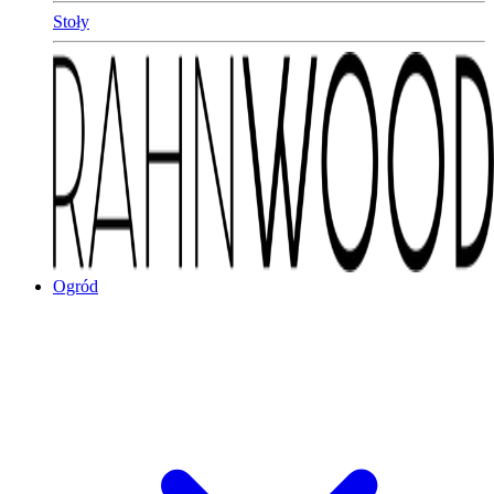
Stoły
Ogród