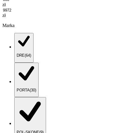
zł
zł
Marka
DRE
(
64
)
PORTA
(
30
)
POL-SKONE
(
9
)