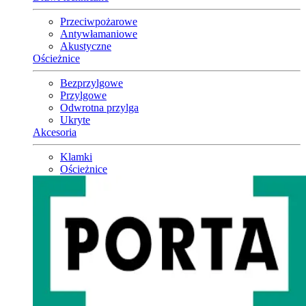
Przeciwpożarowe
Antywłamaniowe
Akustyczne
Ościeżnice
Bezprzylgowe
Przylgowe
Odwrotna przylga
Ukryte
Akcesoria
Klamki
Ościeżnice