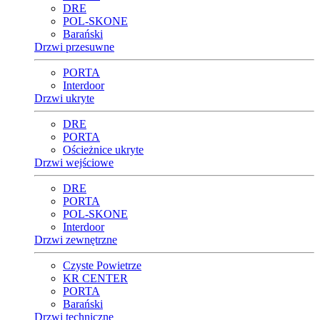
DRE
POL-SKONE
Barański
Drzwi przesuwne
PORTA
Interdoor
Drzwi ukryte
DRE
PORTA
Ościeżnice ukryte
Drzwi wejściowe
DRE
PORTA
POL-SKONE
Interdoor
Drzwi zewnętrzne
Czyste Powietrze
KR CENTER
PORTA
Barański
Drzwi techniczne