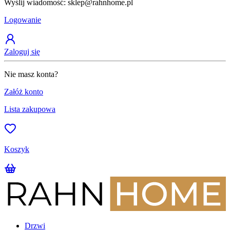
Wyślij wiadomość: sklep@rahnhome.pl
Z
Logowanie
Zaloguj się
Nie masz konta?
Załóż konto
Lista zakupowa
Koszyk
Drzwi