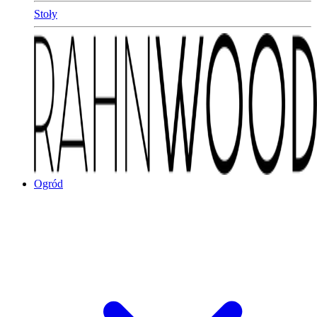
Stoły
Ogród