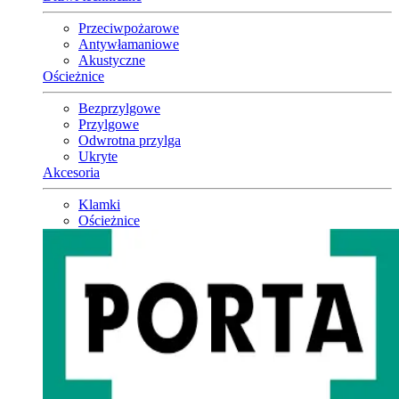
Przeciwpożarowe
Antywłamaniowe
Akustyczne
Ościeżnice
Bezprzylgowe
Przylgowe
Odwrotna przylga
Ukryte
Akcesoria
Klamki
Ościeżnice