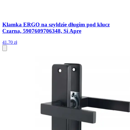
Klamka ERGO na szyldzie długim pod klucz
Czarna, 5907609706348, Si Apre
41
.
70
zł