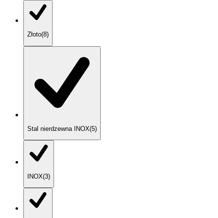
Złoto
(
8
)
Stal nierdzewna INOX
(
5
)
INOX
(
3
)