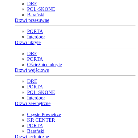
DRE
POL-SKONE
Barański
Drzwi przesuwne
PORTA
Interdoor
Drzwi ukryte
DRE
PORTA
Ościeżnice ukryte
Drzwi wejściowe
DRE
PORTA
POL-SKONE
Interdoor
Drzwi zewnętrzne
Czyste Powietrze
KR CENTER
PORTA
Barański
Drzwi techniczne