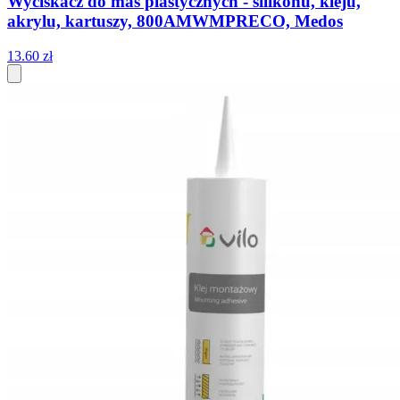
Wyciskacz do mas plastycznych - silikonu, kleju,
akrylu, kartuszy, 800AMWMPRECO, Medos
13
.
60
zł