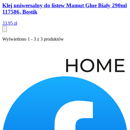
Klej uniwersalny do listew Mamut Glue Biały 290ml
117586, Bostik
33
.
95
zł
Wyświetlono
1
-
3
z
3
produktów