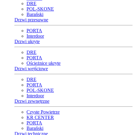
DRE
POL-SKONE
Barański
Drzwi przesuwne
PORTA
Interdoor
Drzwi ukryte
DRE
PORTA
Ościeżnice ukryte
Drzwi wejściowe
DRE
PORTA
POL-SKONE
Interdoor
Drzwi zewnętrzne
Czyste Powietrze
KR CENTER
PORTA
Barański
Drzwi techniczne