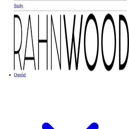
Stoły
Ogród