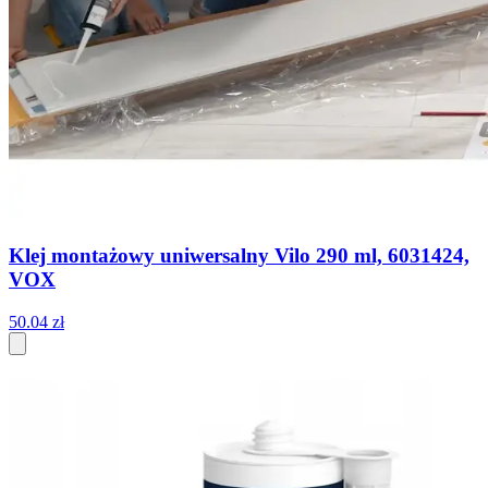
Klej montażowy uniwersalny Vilo 290 ml, 6031424,
VOX
50
.
04
zł