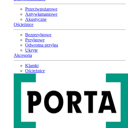
Przeciwpożarowe
Antywłamaniowe
Akustyczne
Ościeżnice
Bezprzylgowe
Przylgowe
Odwrotna przylga
Ukryte
Akcesoria
Klamki
Ościeżnice