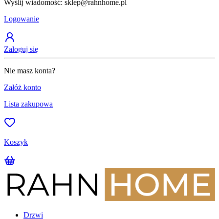
Wyślij wiadomość: sklep@rahnhome.pl
Z
Logowanie
Zaloguj się
Nie masz konta?
Załóż konto
Lista zakupowa
Koszyk
Drzwi