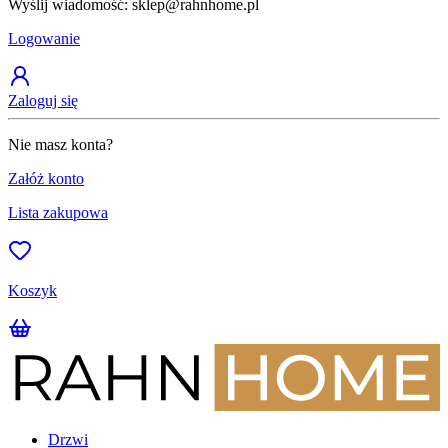
Wyślij wiadomość: sklep@rahnhome.pl
Z
Logowanie
Zaloguj się
Nie masz konta?
Załóż konto
Lista zakupowa
Koszyk
Drzwi