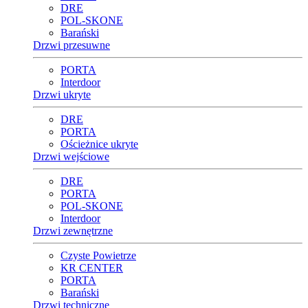
DRE
POL-SKONE
Barański
Drzwi przesuwne
PORTA
Interdoor
Drzwi ukryte
DRE
PORTA
Ościeżnice ukryte
Drzwi wejściowe
DRE
PORTA
POL-SKONE
Interdoor
Drzwi zewnętrzne
Czyste Powietrze
KR CENTER
PORTA
Barański
Drzwi techniczne