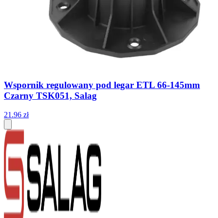
Wspornik regulowany pod legar ETL 66-145mm
Czarny TSK051, Salag
21
.
96
zł