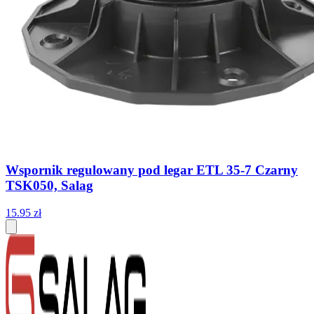
Wspornik regulowany pod legar ETL 35-7 Czarny
TSK050, Salag
15
.
95
zł