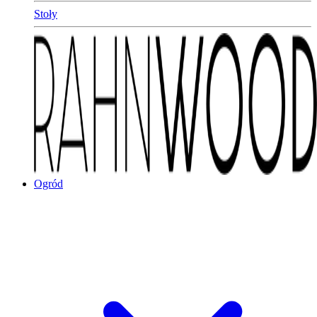
Stoły
Ogród