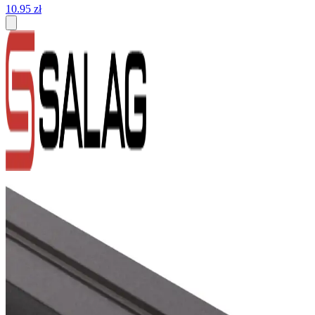
10
.
95
zł