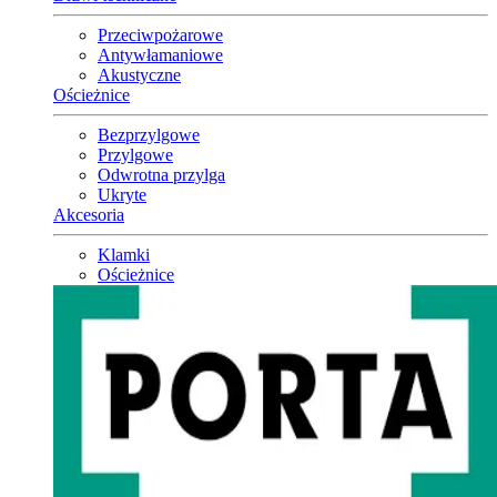
Przeciwpożarowe
Antywłamaniowe
Akustyczne
Ościeżnice
Bezprzylgowe
Przylgowe
Odwrotna przylga
Ukryte
Akcesoria
Klamki
Ościeżnice