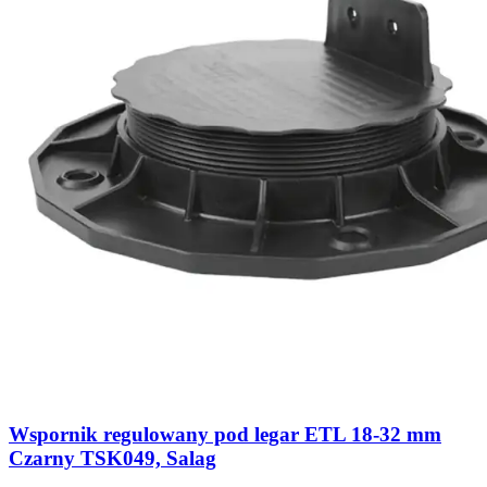
Wspornik regulowany pod legar ETL 18-32 mm
Czarny TSK049, Salag