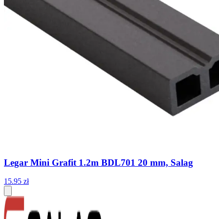
Legar Mini Grafit 1.2m BDL701 20 mm, Salag
15
.
95
zł