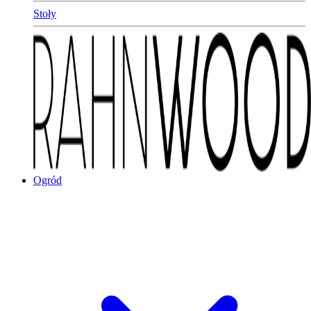
Stoły
Ogród