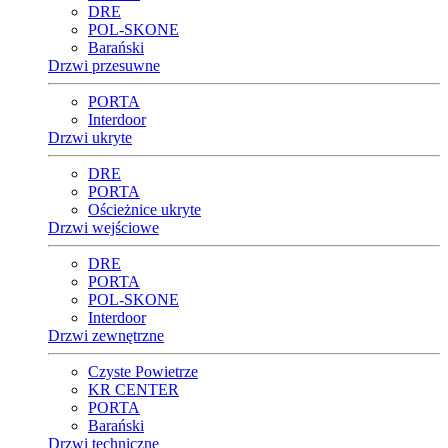
DRE
POL-SKONE
Barański
Drzwi przesuwne
PORTA
Interdoor
Drzwi ukryte
DRE
PORTA
Ościeżnice ukryte
Drzwi wejściowe
DRE
PORTA
POL-SKONE
Interdoor
Drzwi zewnętrzne
Czyste Powietrze
KR CENTER
PORTA
Barański
Drzwi techniczne