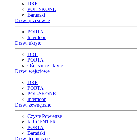
DRE
POL-SKONE
Barański
Drzwi przesuwne
PORTA
Interdoor
Drzwi ukryte
DRE
PORTA
Ościeżnice ukryte
Drzwi wejściowe
DRE
PORTA
POL-SKONE
Interdoor
Drzwi zewnętrzne
Czyste Powietrze
KR CENTER
PORTA
Barański
Drzwi techniczne