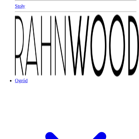
Stoły
Ogród