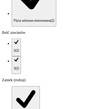
Płyta wiórowa-otworowana
(
2
)
Ilość zawiasów
2
(
2
)
3
(
2
)
Zamek (rodzaj)