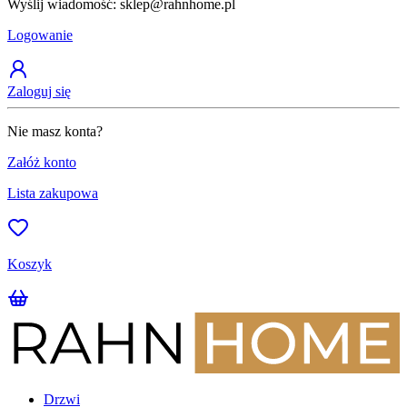
Wyślij wiadomość: sklep@rahnhome.pl
Z
Logowanie
Zaloguj się
Nie masz konta?
Załóż konto
Lista zakupowa
Koszyk
Drzwi