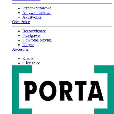
Przeciwpożarowe
Antywłamaniowe
Akustyczne
Ościeżnice
Bezprzylgowe
Przylgowe
Odwrotna przylga
Ukryte
Akcesoria
Klamki
Ościeżnice