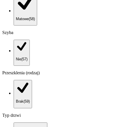
Matowe
(
58
)
Szyba
Nie
(
57
)
Przeszklenia (rodzaj)
Brak
(
59
)
Typ drzwi