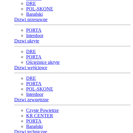
DRE
POL-SKONE
Barański
Drzwi przesuwne
PORTA
Interdoor
Drzwi ukryte
DRE
PORTA
Ościeżnice ukryte
Drzwi wejściowe
DRE
PORTA
POL-SKONE
Interdoor
Drzwi zewnętrzne
Czyste Powietrze
KR CENTER
PORTA
Barański
Drzwi techniczne