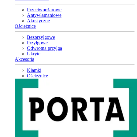
Przeciwpożarowe
Antywłamaniowe
Akustyczne
Ościeżnice
Bezprzylgowe
Przylgowe
Odwrotna przylga
Ukryte
Akcesoria
Klamki
Ościeżnice