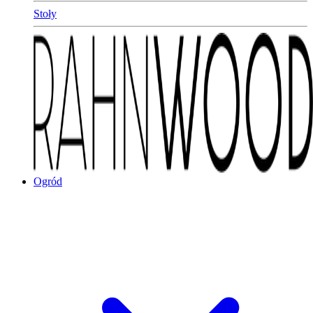
Stoły
Ogród