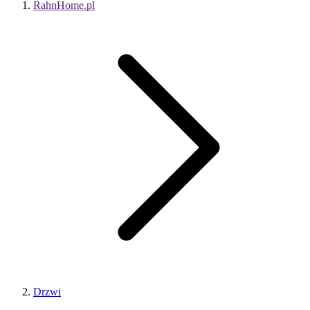
RahnHome.pl
Drzwi