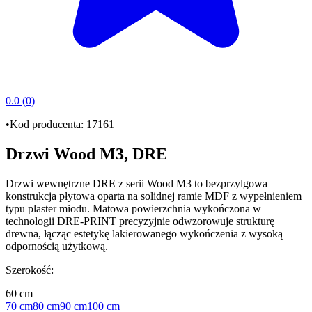
0.0
(
0
)
•
Kod producenta:
17161
Drzwi Wood M3, DRE
Drzwi wewnętrzne DRE
z serii
Wood M3
to bezprzylgowa
konstrukcja płytowa oparta na solidnej ramie
MDF
z wypełnieniem
typu
plaster miodu
. Matowa powierzchnia wykończona w
technologii
DRE-PRINT
precyzyjnie odwzorowuje strukturę
drewna, łącząc estetykę lakierowanego wykończenia z wysoką
odpornością użytkową.
Szerokość
:
60 cm
70 cm
80 cm
90 cm
100 cm