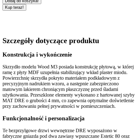
Dodaj do koszyka!
Kup teraz!
Szczegóły dotyczące produktu
Konstrukcja i wykończenie
Skrzydło modelu
Wood M3
posiada konstrukcję płytową, w której
ramę z
płyty MDF
uzupełnia stabilizujący wkład
plaster miodu
.
Powierzchnię skrzydła pokryto materiałem podkładowym z
precyzyjnym nadrukiem wzoru, a następnie zabezpieczono
matowym lakierem
chroniącym płaszczyznę przed śladami
użytkowania. Przeszklone elementy wykonano z hartowanej
szyby
MAT DRE
o grubości
4 mm
, co zapewnia optymalne doświetlenie
przy zachowaniu pełnej prywatności w pomieszczeniach.
Funkcjonalność i personalizacja
Te
bezprzylgowe drzwi wewnętrzne DRE
wyposażono w
fabryczne gniazda pod dwa
zawiasy wpuszczane Estetic 80
oraz