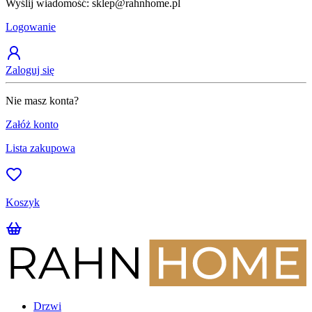
Wyślij wiadomość: sklep@rahnhome.pl
Z
Logowanie
Zaloguj się
Nie masz konta?
Załóż konto
Lista zakupowa
Koszyk
Drzwi