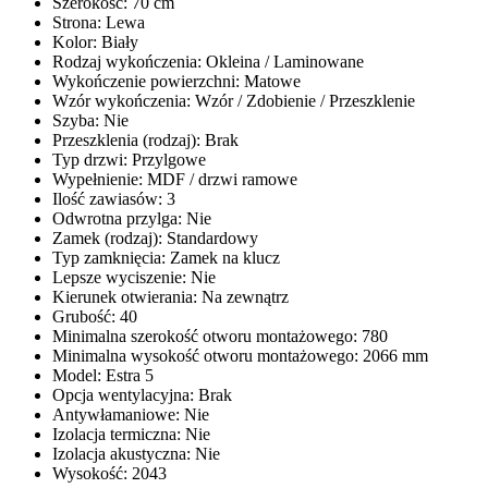
Szerokość
:
70 cm
Strona
:
Lewa
Kolor
:
Biały
Rodzaj wykończenia
:
Okleina / Laminowane
Wykończenie powierzchni
:
Matowe
Wzór wykończenia
:
Wzór / Zdobienie / Przeszklenie
Szyba
:
Nie
Przeszklenia (rodzaj)
:
Brak
Typ drzwi
:
Przylgowe
Wypełnienie
:
MDF / drzwi ramowe
Ilość zawiasów
:
3
Odwrotna przylga
:
Nie
Zamek (rodzaj)
:
Standardowy
Typ zamknięcia
:
Zamek na klucz
Lepsze wyciszenie
:
Nie
Kierunek otwierania
:
Na zewnątrz
Grubość
:
40
Minimalna szerokość otworu montażowego
:
780
Minimalna wysokość otworu montażowego
:
2066 mm
Model
:
Estra 5
Opcja wentylacyjna
:
Brak
Antywłamaniowe
:
Nie
Izolacja termiczna
:
Nie
Izolacja akustyczna
:
Nie
Wysokość
:
2043