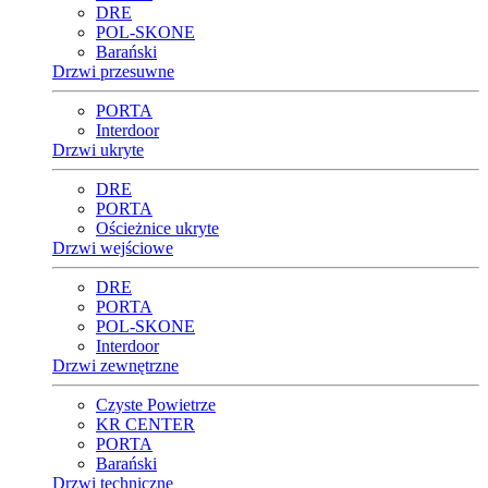
DRE
POL-SKONE
Barański
Drzwi przesuwne
PORTA
Interdoor
Drzwi ukryte
DRE
PORTA
Ościeżnice ukryte
Drzwi wejściowe
DRE
PORTA
POL-SKONE
Interdoor
Drzwi zewnętrzne
Czyste Powietrze
KR CENTER
PORTA
Barański
Drzwi techniczne