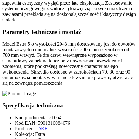
zapewnia estetyczny wygląd przez lata eksploatacji. Zastosowanie
systemu
przylgowego
z widoczną krawędzią skrzydła oraz
trzema
zawiasami
przekłada się na doskonałą szczelność i klasyczny design
stolarki.
Parametry techniczne i montaż
Model
Estra 5
o wysokości
2043 mm
dostosowany jest do otworów
montażowych o minimalnej wysokości
2066 mm
i szerokości od
780 mm
wzwyż. Te
dre drzwi wewnętrzne
wyposażono w
standardowy zamek na klucz
oraz nowoczesne
przeszklenie i
zdobienia
, które podkreślają nowoczesny charakter białego
wykończenia. Skrzydło dostępne w szerokościach
70, 80 oraz 90
cm
umożliwia montaż w wariancie lewym lub prawym, otwierając
się na zewnątrz pomieszczenia.
Specyfikacja techniczna
Kod producenta
:
21664
Kod EAN
:
5901316084676
Producent
:
DRE
Kolekcja
:
Estra