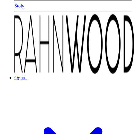
Stoły
Ogród