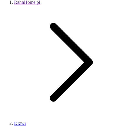
RahnHome.pl
Drzwi