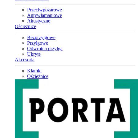
Przeciwpożarowe
Antywłamaniowe
Akustyczne
Ościeżnice
Bezprzylgowe
Przylgowe
Odwrotna przylga
Ukryte
Akcesoria
Klamki
Ościeżnice