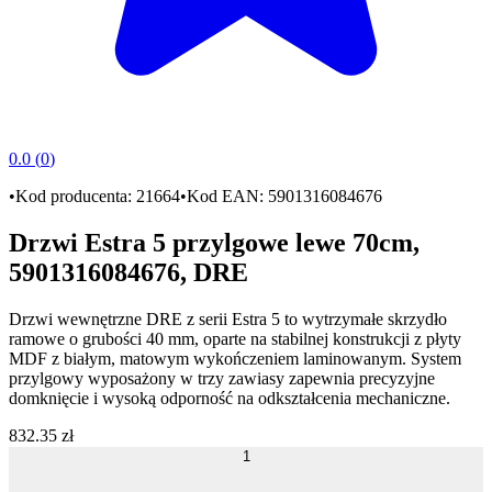
0.0
(
0
)
•
Kod producenta:
21664
•
Kod EAN:
5901316084676
Drzwi Estra 5 przylgowe lewe 70cm,
5901316084676, DRE
Drzwi wewnętrzne DRE
z serii
Estra 5
to wytrzymałe
skrzydło
ramowe
o grubości
40 mm
, oparte na stabilnej konstrukcji z
płyty
MDF
z białym, matowym wykończeniem
laminowanym
. System
przylgowy
wyposażony w
trzy zawiasy
zapewnia precyzyjne
domknięcie i wysoką odporność na odkształcenia mechaniczne.
832
.
35
zł
1