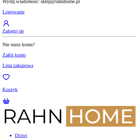
Wyślij wiadomość: sklep@rahnhome.pl
Z
Logowanie
Zaloguj się
Nie masz konta?
Załóż konto
Lista zakupowa
Koszyk
Drzwi