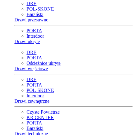
DRE
POL-SKONE
Barański
Drzwi przesuwne
PORTA
Interdoor
Drzwi ukryte
DRE
PORTA
Ościeżnice ukryte
Drzwi wejściowe
DRE
PORTA
POL-SKONE
Interdoor
Drzwi zewnętrzne
Czyste Powietrze
KR CENTER
PORTA
Barański
Drzwi techniczne