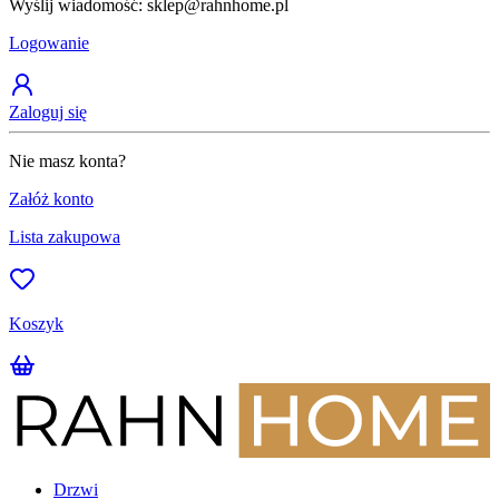
Wyślij wiadomość: sklep@rahnhome.pl
Z
Logowanie
Zaloguj się
Nie masz konta?
Załóż konto
Lista zakupowa
Koszyk
Drzwi