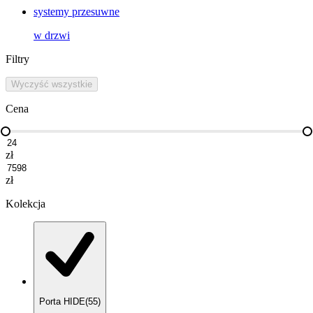
systemy przesuwne
w
drzwi
Filtry
Wyczyść wszystkie
Cena
zł
zł
Kolekcja
Porta HIDE
(
55
)