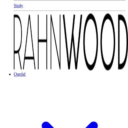
Stoły
Ogród