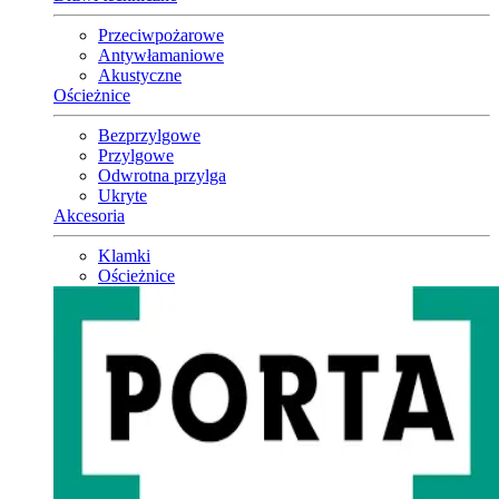
Przeciwpożarowe
Antywłamaniowe
Akustyczne
Ościeżnice
Bezprzylgowe
Przylgowe
Odwrotna przylga
Ukryte
Akcesoria
Klamki
Ościeżnice