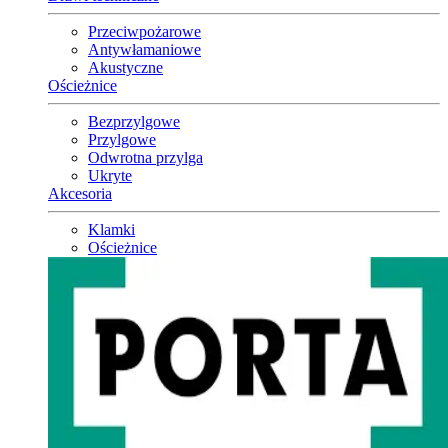
Przeciwpożarowe
Antywłamaniowe
Akustyczne
Ościeżnice
Bezprzylgowe
Przylgowe
Odwrotna przylga
Ukryte
Akcesoria
Klamki
Ościeżnice