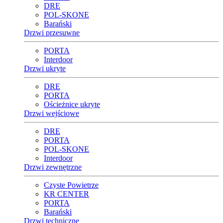
DRE
POL-SKONE
Barański
Drzwi przesuwne
PORTA
Interdoor
Drzwi ukryte
DRE
PORTA
Ościeżnice ukryte
Drzwi wejściowe
DRE
PORTA
POL-SKONE
Interdoor
Drzwi zewnętrzne
Czyste Powietrze
KR CENTER
PORTA
Barański
Drzwi techniczne