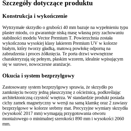
Szczegóły dotyczące produktu
Konstrukcja i wykończenie
Wytrzymałe skrzydło o grubości
40 mm
bazuje na wypełnieniu typu
plaster miodu
, co gwarantuje niską masę własną przy zachowaniu
stabilności modelu
Vector Premium T
. Powierzchnia została
wykończona wysokiej klasy
lakierem Premium UV
w kolorze
białym, który tworzy gładką, matową powłokę odporną na
zabrudzenia i proces żółknięcia. Te
porta drzwi wewnętrzne
charakteryzują się pełnym, płaskim wzorem, idealnie wpisującym
się w surowe, nowoczesne aranżacje.
Okucia i system bezprzylgowy
Zastosowany system
bezprzylgowy
sprawia, że skrzydło po
zamknięciu tworzy jedną płaszczyznę z ościeżnicą, podkreślając
architektoniczną czystość wnętrza. W standardzie produkt posiada
cichy
zamek magnetyczny
w wersji na samą klamkę oraz
2 zawiasy
bezprzylgowe
w kolorze srebrny mat. Precyzyjne wymiary skrzydła
(wysokość
2017 mm
) wymagają przygotowania otworu
montażowego o minimalnej szerokości
890 mm
i wysokości
2060
mm
.