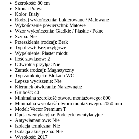
Szerokość
:
80 cm
Strona
:
Prawa
Kolor
:
Biały
Rodzaj wykończenia
:
Lakierowane / Malowane
Wykończenie powierzchni
:
Matowe
Wzór wykończenia
:
Gładkie / Płaskie / Pełne
Szyba
:
Nie
Przeszklenia (rodzaj)
:
Brak
Typ drzwi
:
Bezprzylgowe
Wypełnienie
:
Plaster miodu
Ilość zawiasów
:
2
Odwrotna przylga
:
Nie
Zamek (rodzaj)
:
Magnetyczny
Typ zamknięcia
:
Blokada WC
Lepsze wyciszenie
:
Nie
Kierunek otwierania
:
Na zewnątrz
Grubość
:
40
Minimalna szerokość otworu montażowego
:
890
Minimalna wysokość otworu montażowego
:
2060 mm
Model
:
Vector Premium T
Opcja wentylacyjna
:
Podcięcie wentylacyjne
Antywłamaniowe
:
Nie
Izolacja termiczna
:
Nie
Izolacja akustyczna
:
Nie
Wysokość
:
2017