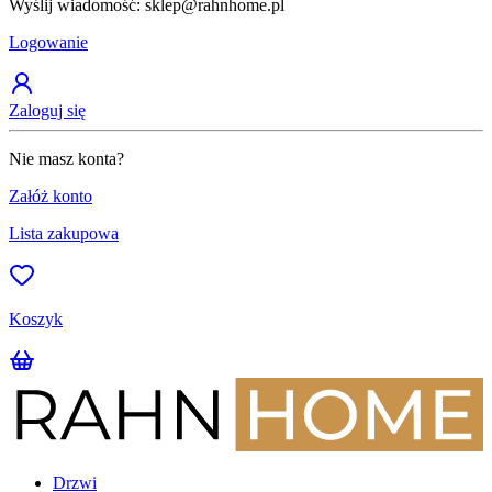
Wyślij wiadomość: sklep@rahnhome.pl
Z
Logowanie
Zaloguj się
Nie masz konta?
Załóż konto
Lista zakupowa
Koszyk
Drzwi