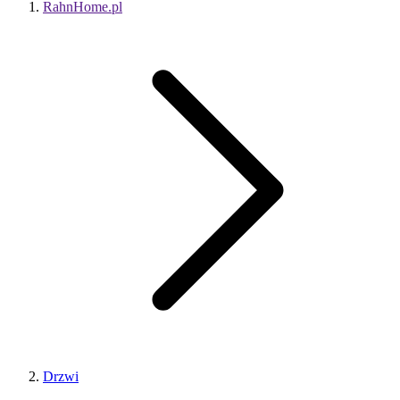
RahnHome.pl
Drzwi