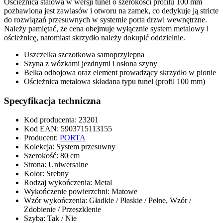
Ościeżnica stalowa w wersji
tunel
o szerokości profilu
100 mm
pozbawiona jest zawiasów i otworu na zamek, co dedykuje ją stricte
do rozwiązań przesuwnych w systemie
porta drzwi wewnętrzne
.
Należy pamiętać, że cena obejmuje wyłącznie system metalowy i
ościeżnicę, natomiast skrzydło należy dokupić oddzielnie.
Uszczelka szczotkowa samoprzylepna
Szyna z wózkami jezdnymi i osłona szyny
Belka odbojowa oraz element prowadzący skrzydło w pionie
Ościeżnica metalowa składana typu tunel (profil 100 mm)
Specyfikacja techniczna
Kod producenta
:
23201
Kod EAN
:
5903715113155
Producent
:
PORTA
Kolekcja
:
System przesuwny
Szerokość
:
80 cm
Strona
:
Uniwersalne
Kolor
:
Srebny
Rodzaj wykończenia
:
Metal
Wykończenie powierzchni
:
Matowe
Wzór wykończenia
:
Gładkie / Płaskie / Pełne, Wzór /
Zdobienie / Przeszklenie
Szyba
:
Tak / Nie