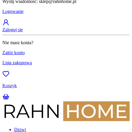
Wyślij wiadomość: sklep@rahnhome.pl
Z
Logowanie
Zaloguj się
Nie masz konta?
Załóż konto
Lista zakupowa
Koszyk
Drzwi