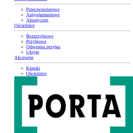
Przeciwpożarowe
Antywłamaniowe
Akustyczne
Ościeżnice
Bezprzylgowe
Przylgowe
Odwrotna przylga
Ukryte
Akcesoria
Klamki
Ościeżnice