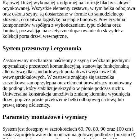
Kątowej Dużej
wykonanej z odpornej na korozję
blachy stalowej
ocynkowanej
. Wszystkie elementy zestawu, w tym
belka odbojowa
oraz osłona szyny, są dostarczane w formie do samodzielnego
złożenia, co ułatwia logistykę na etapie budowy. Powierzchnia
komponentów współgra z wykończeniami typu
okleina
oraz
laminat
, pozwalając na estetyczne dopasowanie do skrzydeł z
kolekcji
porta drzwi wewnętrzne
.
System przesuwny i ergonomia
Zastosowany mechanizm naścienny z
szyną i wózkami jezdnymi
optymalizuje przestrzeń komunikacyjną, stanowiąc funkcjonalną
alternatywę dla standardowych
porta drzwi wejściowe
lub
wewnątrzlokalowych. W zestawie znajduje się
uszczelka
szczotkowa samoprzylepna
oraz
element prowadzący
montowany
do podłogi, który stabilizuje skrzydło w pionie podczas ruchu.
Uniwersalna konstrukcja umożliwia zmianę kierunku wysunięcia
drzwi poprzez proste przełożenie
belki odbojowej
na lewą lub
prawą stronę ościeżnicy.
Parametry montażowe i wymiary
System jest dostępny w szerokościach
60, 70, 80, 90 oraz 100 cm
i
został zaprojektowany do montażu na gotowej podłodze (poziom 0).