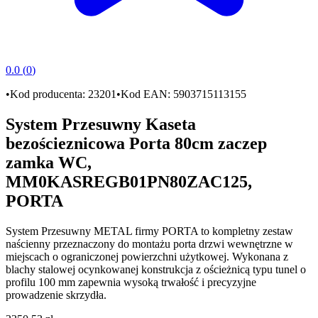
0.0
(
0
)
•
Kod producenta:
23201
•
Kod EAN:
5903715113155
System Przesuwny Kaseta
bezościeznicowa Porta 80cm zaczep
zamka WC,
MM0KASREGB01PN80ZAC125,
PORTA
System Przesuwny METAL
firmy
PORTA
to kompletny zestaw
naścienny przeznaczony do montażu
porta drzwi wewnętrzne
w
miejscach o ograniczonej powierzchni użytkowej. Wykonana z
blachy stalowej ocynkowanej
konstrukcja z ościeżnicą typu
tunel
o
profilu
100 mm
zapewnia wysoką trwałość i precyzyjne
prowadzenie skrzydła.