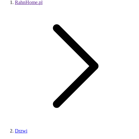
RahnHome.pl
Drzwi