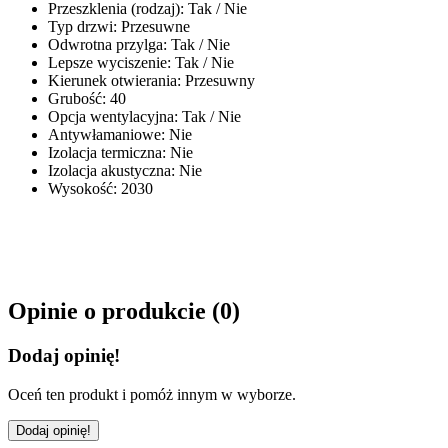
Przeszklenia (rodzaj)
:
Tak / Nie
Typ drzwi
:
Przesuwne
Odwrotna przylga
:
Tak / Nie
Lepsze wyciszenie
:
Tak / Nie
Kierunek otwierania
:
Przesuwny
Grubość
:
40
Opcja wentylacyjna
:
Tak / Nie
Antywłamaniowe
:
Nie
Izolacja termiczna
:
Nie
Izolacja akustyczna
:
Nie
Wysokość
:
2030
Opinie o produkcie (
0
)
Dodaj opinię!
Oceń ten produkt i pomóż innym w wyborze.
Dodaj opinię!