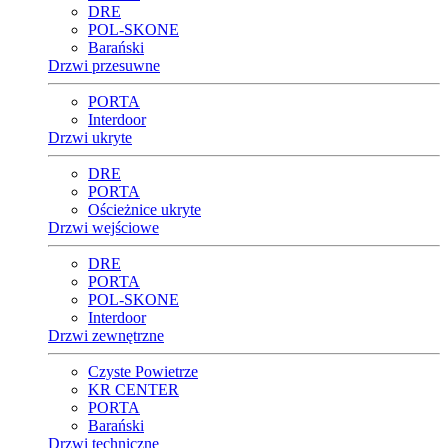
DRE
POL-SKONE
Barański
Drzwi przesuwne
PORTA
Interdoor
Drzwi ukryte
DRE
PORTA
Ościeżnice ukryte
Drzwi wejściowe
DRE
PORTA
POL-SKONE
Interdoor
Drzwi zewnętrzne
Czyste Powietrze
KR CENTER
PORTA
Barański
Drzwi techniczne