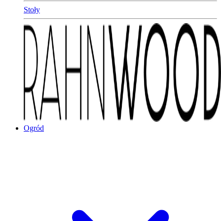
Stoły
Ogród