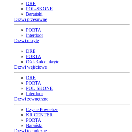
DRE
POL-SKONE
Barański
Drzwi przesuwne
PORTA
Interdoor
Drzwi ukryte
DRE
PORTA
Ościeżnice ukryte
Drzwi wejściowe
DRE
PORTA
POL-SKONE
Interdoor
Drzwi zewnętrzne
Czyste Powietrze
KR CENTER
PORTA
Barański
Drzwi techniczne