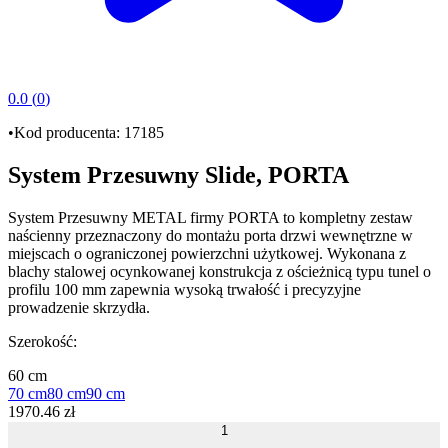
0.0
(
0
)
•
Kod producenta:
17185
System Przesuwny Slide, PORTA
System Przesuwny METAL
firmy
PORTA
to kompletny zestaw
naścienny przeznaczony do montażu
porta drzwi wewnętrzne
w
miejscach o ograniczonej powierzchni użytkowej. Wykonana z
blachy stalowej ocynkowanej
konstrukcja z ościeżnicą typu
tunel
o
profilu
100 mm
zapewnia wysoką trwałość i precyzyjne
prowadzenie skrzydła.
Szerokość
:
60 cm
70 cm
80 cm
90 cm
1970
.
46
zł
1