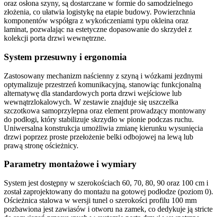
oraz osłona szyny, są dostarczane w formie do samodzielnego
złożenia, co ułatwia logistykę na etapie budowy. Powierzchnia
komponentów współgra z wykończeniami typu
okleina
oraz
laminat
, pozwalając na estetyczne dopasowanie do skrzydeł z
kolekcji
porta drzwi wewnętrzne
.
System przesuwny i ergonomia
Zastosowany mechanizm naścienny z
szyną i wózkami jezdnymi
optymalizuje przestrzeń komunikacyjną, stanowiąc funkcjonalną
alternatywę dla standardowych
porta drzwi wejściowe
lub
wewnątrzlokalowych. W zestawie znajduje się
uszczelka
szczotkowa samoprzylepna
oraz
element prowadzący
montowany
do podłogi, który stabilizuje skrzydło w pionie podczas ruchu.
Uniwersalna konstrukcja umożliwia zmianę kierunku wysunięcia
drzwi poprzez proste przełożenie
belki odbojowej
na lewą lub
prawą stronę ościeżnicy.
Parametry montażowe i wymiary
System jest dostępny w szerokościach
60, 70, 80, 90 oraz 100 cm
i
został zaprojektowany do montażu na gotowej podłodze (poziom 0).
Ościeżnica stalowa w wersji
tunel
o szerokości profilu
100 mm
pozbawiona jest zawiasów i otworu na zamek, co dedykuje ją stricte