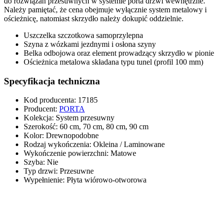
do rozwiązań przesuwnych w systemie
porta drzwi wewnętrzne
.
Należy pamiętać, że cena obejmuje wyłącznie system metalowy i
ościeżnicę, natomiast skrzydło należy dokupić oddzielnie.
Uszczelka szczotkowa samoprzylepna
Szyna z wózkami jezdnymi i osłona szyny
Belka odbojowa oraz element prowadzący skrzydło w pionie
Ościeżnica metalowa składana typu tunel (profil 100 mm)
Specyfikacja techniczna
Kod producenta
:
17185
Producent
:
PORTA
Kolekcja
:
System przesuwny
Szerokość
:
60 cm, 70 cm, 80 cm, 90 cm
Kolor
:
Drewnopodobne
Rodzaj wykończenia
:
Okleina / Laminowane
Wykończenie powierzchni
:
Matowe
Szyba
:
Nie
Typ drzwi
:
Przesuwne
Wypełnienie
:
Płyta wiórowo-otworowa