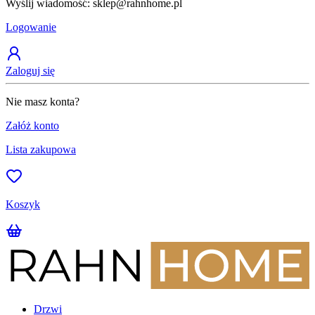
Wyślij wiadomość: sklep@rahnhome.pl
Z
Logowanie
Zaloguj się
Nie masz konta?
Załóż konto
Lista zakupowa
Koszyk
Drzwi