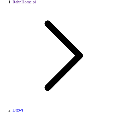
RahnHome.pl
Drzwi