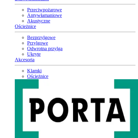
Przeciwpożarowe
Antywłamaniowe
Akustyczne
Ościeżnice
Bezprzylgowe
Przylgowe
Odwrotna przylga
Ukryte
Akcesoria
Klamki
Ościeżnice