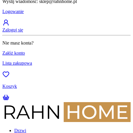
Wyślij wiadomość: sklep@rahnhome.pl
Z
Logowanie
Zaloguj się
Nie masz konta?
Załóż konto
Lista zakupowa
Koszyk
Drzwi