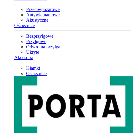
Przeciwpożarowe
Antywłamaniowe
Akustyczne
Ościeżnice
Bezprzylgowe
Przylgowe
Odwrotna przylga
Ukryte
Akcesoria
Klamki
Ościeżnice