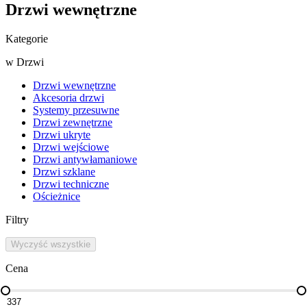
Drzwi wewnętrzne
Kategorie
w
Drzwi
Drzwi wewnętrzne
Akcesoria drzwi
Systemy przesuwne
Drzwi zewnętrzne
Drzwi ukryte
Drzwi wejściowe
Drzwi antywłamaniowe
Drzwi szklane
Drzwi techniczne
Ościeżnice
Filtry
Wyczyść wszystkie
Cena