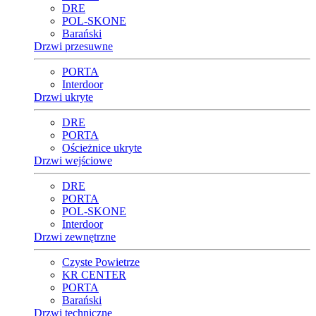
DRE
POL-SKONE
Barański
Drzwi przesuwne
PORTA
Interdoor
Drzwi ukryte
DRE
PORTA
Ościeżnice ukryte
Drzwi wejściowe
DRE
PORTA
POL-SKONE
Interdoor
Drzwi zewnętrzne
Czyste Powietrze
KR CENTER
PORTA
Barański
Drzwi techniczne