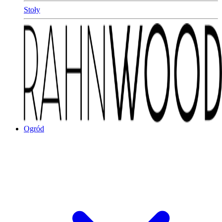
Stoły
Ogród