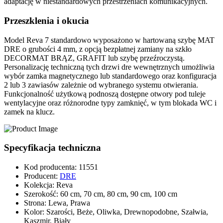
adaptację w niestandardowych przestrzeniach komunikacyjnych.
Przeszklenia i okucia
Model
Reva 7
standardowo wyposażono w hartowaną
szybę MAT
DRE
o grubości
4 mm
, z opcją bezpłatnej zamiany na szkło
DECORMAT BRĄZ
,
GRAFIT
lub szybę przeźroczystą.
Personalizację techniczną tych
drzwi dre wewnętrznych
umożliwia
wybór
zamka magnetycznego
lub standardowego oraz konfiguracja
2 lub 3 zawiasów
zależnie od wybranego systemu otwierania.
Funkcjonalność użytkową podnoszą dostępne
otwory pod tuleje
wentylacyjne
oraz różnorodne typy zamknięć, w tym
blokada WC
i
zamek na klucz.
Specyfikacja techniczna
Kod producenta
:
11551
Producent
:
DRE
Kolekcja
:
Reva
Szerokość
:
60 cm, 70 cm, 80 cm, 90 cm, 100 cm
Strona
:
Lewa, Prawa
Kolor
:
Szarości, Beże, Oliwka, Drewnopodobne, Szałwia,
Kaszmir, Biały