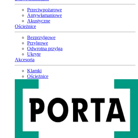
Przeciwpożarowe
Antywłamaniowe
Akustyczne
Ościeżnice
Bezprzylgowe
Przylgowe
Odwrotna przylga
Ukryte
Akcesoria
Klamki
Ościeżnice