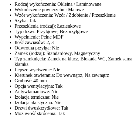
Rodzaj wykończenia
:
Okleina / Laminowane
Wykończenie powierzchni
:
Matowe
Wzór wykończenia
:
Wzór / Zdobienie / Przeszklenie
Szyba
:
Tak
Przeszklenia (rodzaj)
:
Łazienkowe
Typ drzwi
:
Przylgowe, Bezprzylgowe
Wypełnienie
:
Pełne MDF
Ilość zawiasów
:
2, 3
Odwrotna przylga
:
Nie
Zamek (rodzaj)
:
Standardowy, Magnetyczny
Typ zamknięcia
:
Zamek na klucz, Blokada WC, Zamek sama
klamka
Lepsze wyciszenie
:
Nie
Kierunek otwierania
:
Do wewnątrz, Na zewnątrz
Grubość
:
40 mm
Opcja wentylacyjna
:
Tak
Antywłamaniowe
:
Nie
Izolacja termiczna
:
Nie
Izolacja akustyczna
:
Nie
Drzwi dwuskrzydłowe
:
Tak
Możliwość skrócenia
:
Tak