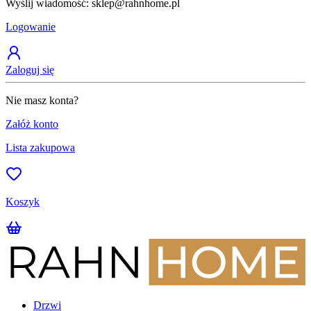
Wyślij wiadomość: sklep@rahnhome.pl
Z
Logowanie
Zaloguj się
Nie masz konta?
Załóż konto
Lista zakupowa
Koszyk
Drzwi