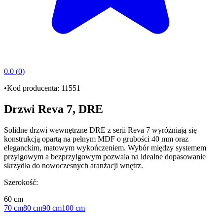
0.0
(
0
)
•
Kod producenta:
11551
Drzwi Reva 7, DRE
Solidne
drzwi wewnętrzne DRE
z serii
Reva 7
wyróżniają się
konstrukcją opartą na pełnym
MDF
o grubości
40 mm
oraz
eleganckim, matowym wykończeniem. Wybór między systemem
przylgowym
a
bezprzylgowym
pozwala na idealne dopasowanie
skrzydła do nowoczesnych aranżacji wnętrz.
Szerokość
:
60 cm
70 cm
80 cm
90 cm
100 cm