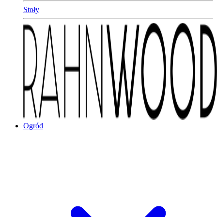
Stoły
Ogród