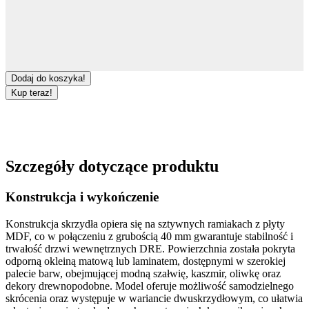
Dodaj do koszyka!
Kup teraz!
Szczegóły dotyczące produktu
Konstrukcja i wykończenie
Konstrukcja skrzydła opiera się na sztywnych ramiakach z
płyty
MDF
, co w połączeniu z grubością
40 mm
gwarantuje stabilność i
trwałość
drzwi wewnętrznych DRE
. Powierzchnia została pokryta
odporną
okleiną matową
lub laminatem, dostępnymi w szerokiej
palecie barw, obejmującej modną
szałwię
,
kaszmir
,
oliwkę
oraz
dekory drewnopodobne. Model oferuje
możliwość samodzielnego
skrócenia
oraz występuje w wariancie
dwuskrzydłowym
, co ułatwia