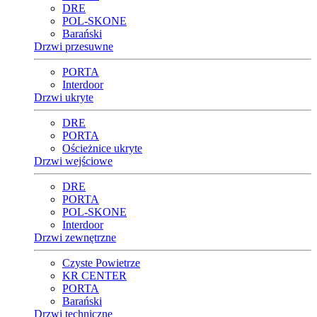
DRE
POL-SKONE
Barański
Drzwi przesuwne
PORTA
Interdoor
Drzwi ukryte
DRE
PORTA
Ościeżnice ukryte
Drzwi wejściowe
DRE
PORTA
POL-SKONE
Interdoor
Drzwi zewnętrzne
Czyste Powietrze
KR CENTER
PORTA
Barański
Drzwi techniczne