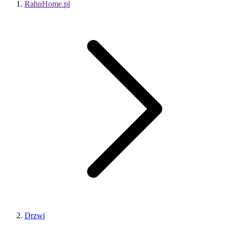
RahnHome.pl
Drzwi