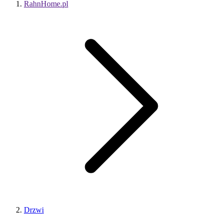
RahnHome.pl
Drzwi