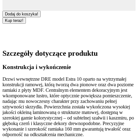
Dodaj do koszyka!
Kup teraz!
Szczegóły dotyczące produktu
Konstrukcja i wykończenie
Drzwi wewnętrzne DRE
model
Estra 10
oparto na wytrzymałej
konstrukcji ramowej
, którą tworzą dwa pionowe oraz dwa poziome
ramiaki z
płyty MDF
. Centralnym elementem dekoracyjnym jest
wkomponowane
lustro
, które optycznie powiększa pomieszczenie,
nadając mu nowoczesny charakter przy zachowaniu pełnej
sztywności skrzydła. Powierzchnia została wykończona wysokiej
jakości
okleiną laminowaną
o strukturze
matowej
, dostępną w
szerokiej gamie kolorystycznej – od subtelnej
szałwii
i
kaszmiru
, po
głęboką czerń i klasyczne dekory
drewnopodobne
. Precyzyjne
wykonanie i
szerokość ramiaka 160 mm
gwarantują trwałość oraz
odporność na odkształcenia mechaniczne.