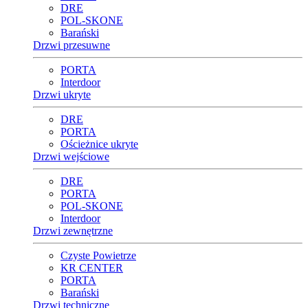
DRE
POL-SKONE
Barański
Drzwi przesuwne
PORTA
Interdoor
Drzwi ukryte
DRE
PORTA
Ościeżnice ukryte
Drzwi wejściowe
DRE
PORTA
POL-SKONE
Interdoor
Drzwi zewnętrzne
Czyste Powietrze
KR CENTER
PORTA
Barański
Drzwi techniczne