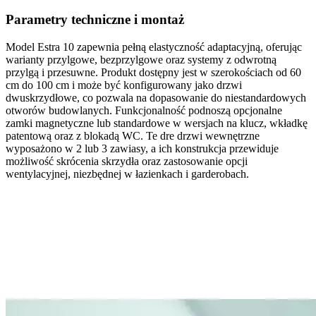
Parametry techniczne i montaż
Model
Estra 10
zapewnia pełną elastyczność adaptacyjną, oferując
warianty
przylgowe
,
bezprzylgowe
oraz systemy z
odwrotną
przylgą
i przesuwne. Produkt dostępny jest w szerokościach od
60
cm do 100 cm
i może być konfigurowany jako
drzwi
dwuskrzydłowe
, co pozwala na dopasowanie do niestandardowych
otworów budowlanych. Funkcjonalność podnoszą opcjonalne
zamki magnetyczne
lub standardowe w wersjach na klucz, wkładkę
patentową oraz z
blokadą WC
. Te
dre drzwi wewnętrzne
wyposażono w
2 lub 3 zawiasy
, a ich konstrukcja przewiduje
możliwość skrócenia
skrzydła oraz zastosowanie
opcji
wentylacyjnej
, niezbędnej w łazienkach i garderobach.