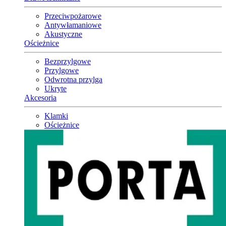
Przeciwpożarowe
Antywłamaniowe
Akustyczne
Ościeżnice
Bezprzylgowe
Przylgowe
Odwrotna przylga
Ukryte
Akcesoria
Klamki
Ościeżnice