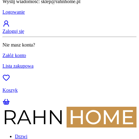
Wyślij wiadomość: sklep@rahnhome.pl
Z
Logowanie
Zaloguj się
Nie masz konta?
Załóż konto
Lista zakupowa
Koszyk
Drzwi