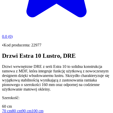
0.0
(
0
)
•
Kod producenta:
22977
Drzwi Estra 10 Lustro, DRE
Drzwi wewnętrzne DRE
z serii
Estra 10
to solidna
konstrukcja
ramowa z MDF
, która integruje funkcję użytkową z nowoczesnym
designem dzięki wbudowanemu
lustru
. Skrzydło charakteryzuje się
wyjątkową stabilnością wynikającą z zastosowania
ramiaka
pionowego o szerokości 160 mm
oraz odpornej na codzienne
użytkowanie matowej okleiny.
Szerokość
:
60 cm
70 cm
80 cm
90 cm
100 cm