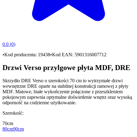
0.0
(
0
)
•
Kod producenta:
19438
•
Kod EAN:
5901316007712
Drzwi Verso przylgowe płyta MDF, DRE
Skrzydło
DRE Verso
o szerokości
70 cm
to wytrzymałe
drzwi
wewnętrzne DRE
oparte na stabilnej konstrukcji
ramowej z płyty
MDF
. Matowe, białe wykończenie połączone z
przeszkleniem
pokojowym
zapewnia optymalne doświetlenie wnętrz oraz wysoką
odporność na codzienne użytkowanie.
Szerokość
:
70cm
80cm
90cm