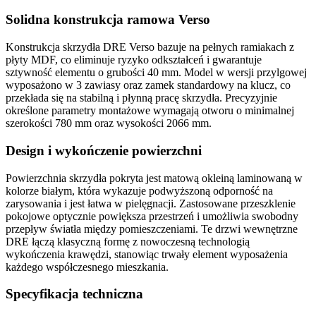
Solidna konstrukcja ramowa Verso
Konstrukcja skrzydła
DRE Verso
bazuje na pełnych ramiakach z
płyty MDF
, co eliminuje ryzyko odkształceń i gwarantuje
sztywność elementu o grubości
40 mm
. Model w wersji
przylgowej
wyposażono w
3 zawiasy
oraz
zamek standardowy na klucz
, co
przekłada się na stabilną i płynną pracę skrzydła. Precyzyjnie
określone parametry montażowe wymagają otworu o minimalnej
szerokości
780 mm
oraz wysokości
2066 mm
.
Design i wykończenie powierzchni
Powierzchnia skrzydła pokryta jest matową
okleiną laminowaną
w
kolorze białym, która wykazuje podwyższoną odporność na
zarysowania i jest łatwa w pielęgnacji. Zastosowane
przeszklenie
pokojowe
optycznie powiększa przestrzeń i umożliwia swobodny
przepływ światła między pomieszczeniami. Te
drzwi wewnętrzne
DRE
łączą klasyczną formę z nowoczesną technologią
wykończenia krawędzi, stanowiąc trwały element wyposażenia
każdego współczesnego mieszkania.
Specyfikacja techniczna