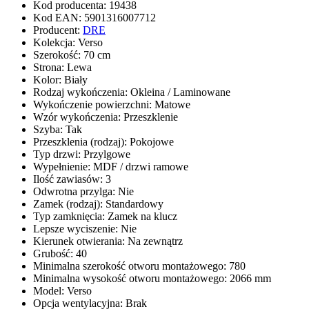
Kod producenta
:
19438
Kod EAN
:
5901316007712
Producent
:
DRE
Kolekcja
:
Verso
Szerokość
:
70 cm
Strona
:
Lewa
Kolor
:
Biały
Rodzaj wykończenia
:
Okleina / Laminowane
Wykończenie powierzchni
:
Matowe
Wzór wykończenia
:
Przeszklenie
Szyba
:
Tak
Przeszklenia (rodzaj)
:
Pokojowe
Typ drzwi
:
Przylgowe
Wypełnienie
:
MDF / drzwi ramowe
Ilość zawiasów
:
3
Odwrotna przylga
:
Nie
Zamek (rodzaj)
:
Standardowy
Typ zamknięcia
:
Zamek na klucz
Lepsze wyciszenie
:
Nie
Kierunek otwierania
:
Na zewnątrz
Grubość
:
40
Minimalna szerokość otworu montażowego
:
780
Minimalna wysokość otworu montażowego
:
2066 mm
Model
:
Verso
Opcja wentylacyjna
:
Brak