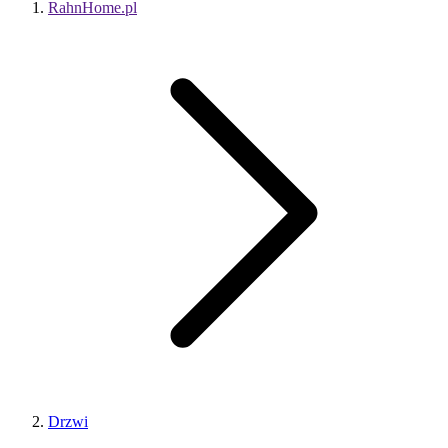
RahnHome.pl
Drzwi