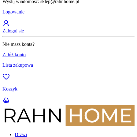
Wyślij wiadomość: sklep@rahnhome.pl
Z
Logowanie
Zaloguj się
Nie masz konta?
Załóż konto
Lista zakupowa
Koszyk
Drzwi