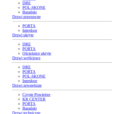
DRE
POL-SKONE
Barański
Drzwi przesuwne
PORTA
Interdoor
Drzwi ukryte
DRE
PORTA
Ościeżnice ukryte
Drzwi wejściowe
DRE
PORTA
POL-SKONE
Interdoor
Drzwi zewnętrzne
Czyste Powietrze
KR CENTER
PORTA
Barański
Drzwi techniczne