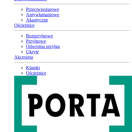
Przeciwpożarowe
Antywłamaniowe
Akustyczne
Ościeżnice
Bezprzylgowe
Przylgowe
Odwrotna przylga
Ukryte
Akcesoria
Klamki
Ościeżnice