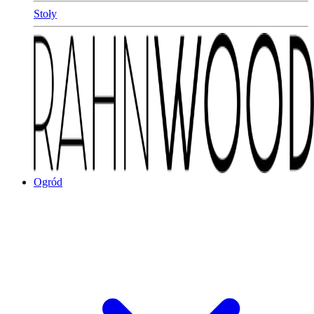
Stoły
Ogród