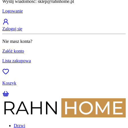
Wyślij wiadomość: sklep@rahnhome.pl
Z
Logowanie
Zaloguj się
Nie masz konta?
Załóż konto
Lista zakupowa
Koszyk
Drzwi