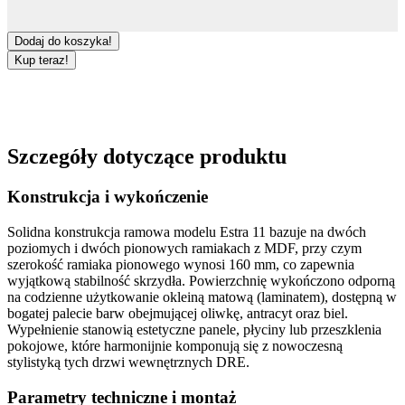
Dodaj do koszyka!
Kup teraz!
Szczegóły dotyczące produktu
Konstrukcja i wykończenie
Solidna
konstrukcja ramowa
modelu
Estra 11
bazuje na dwóch
poziomych i dwóch pionowych ramiakach z
MDF
, przy czym
szerokość ramiaka pionowego wynosi
160 mm
, co zapewnia
wyjątkową stabilność skrzydła. Powierzchnię wykończono odporną
na codzienne użytkowanie
okleiną matową
(laminatem), dostępną w
bogatej palecie barw obejmującej
oliwkę
,
antracyt
oraz
biel
.
Wypełnienie stanowią estetyczne panele, płyciny lub
przeszklenia
pokojowe
, które harmonijnie komponują się z nowoczesną
stylistyką tych
drzwi wewnętrznych DRE
.
Parametry techniczne i montaż