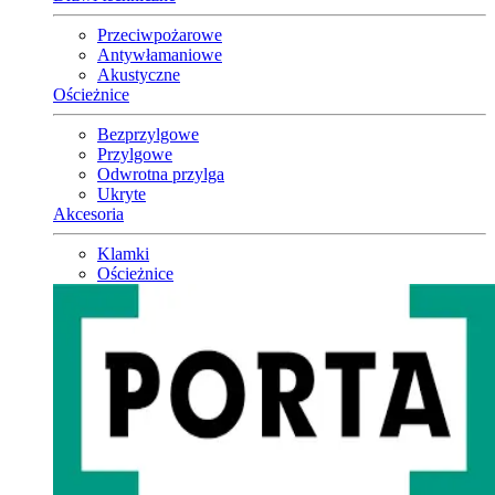
Przeciwpożarowe
Antywłamaniowe
Akustyczne
Ościeżnice
Bezprzylgowe
Przylgowe
Odwrotna przylga
Ukryte
Akcesoria
Klamki
Ościeżnice