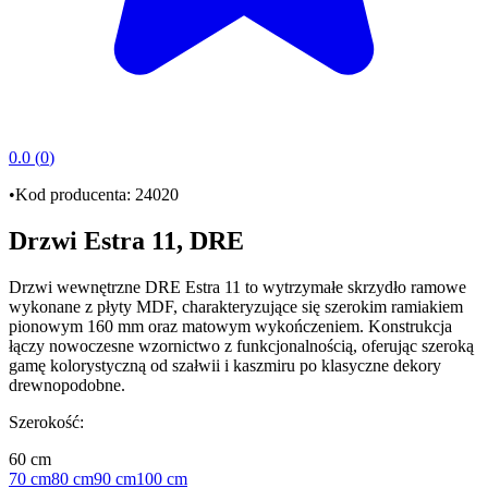
0.0
(
0
)
•
Kod producenta:
24020
Drzwi Estra 11, DRE
Drzwi wewnętrzne DRE Estra 11
to wytrzymałe
skrzydło ramowe
wykonane z
płyty MDF
, charakteryzujące się szerokim
ramiakiem
pionowym 160 mm
oraz matowym wykończeniem. Konstrukcja
łączy nowoczesne wzornictwo z funkcjonalnością, oferując szeroką
gamę kolorystyczną od
szałwii
i
kaszmiru
po klasyczne dekory
drewnopodobne
.
Szerokość
:
60 cm
70 cm
80 cm
90 cm
100 cm