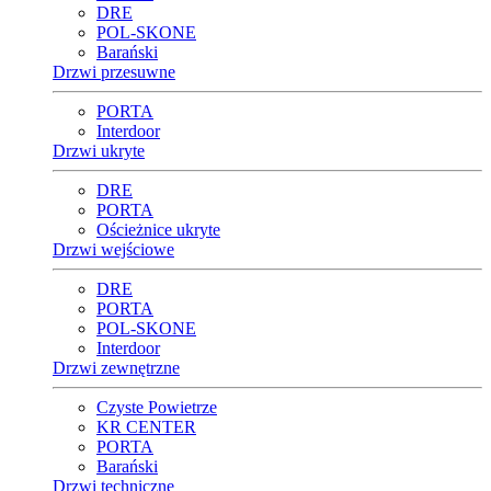
DRE
POL-SKONE
Barański
Drzwi przesuwne
PORTA
Interdoor
Drzwi ukryte
DRE
PORTA
Ościeżnice ukryte
Drzwi wejściowe
DRE
PORTA
POL-SKONE
Interdoor
Drzwi zewnętrzne
Czyste Powietrze
KR CENTER
PORTA
Barański
Drzwi techniczne