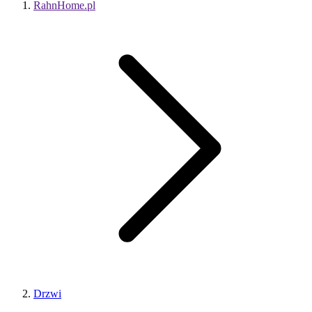
RahnHome.pl
Drzwi