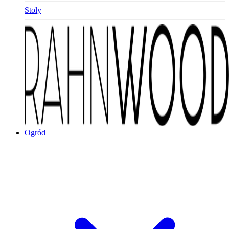
Stoły
Ogród