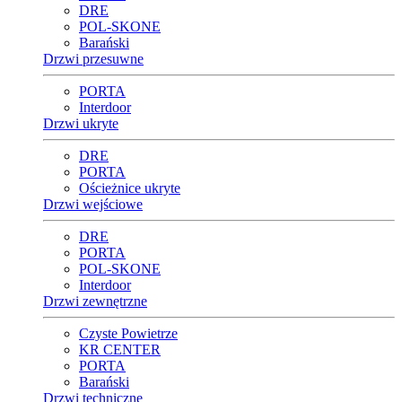
DRE
POL-SKONE
Barański
Drzwi przesuwne
PORTA
Interdoor
Drzwi ukryte
DRE
PORTA
Ościeżnice ukryte
Drzwi wejściowe
DRE
PORTA
POL-SKONE
Interdoor
Drzwi zewnętrzne
Czyste Powietrze
KR CENTER
PORTA
Barański
Drzwi techniczne