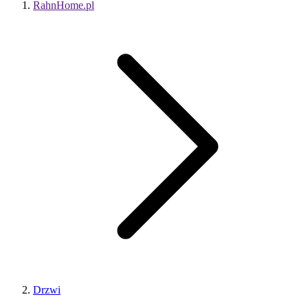
RahnHome.pl
Drzwi