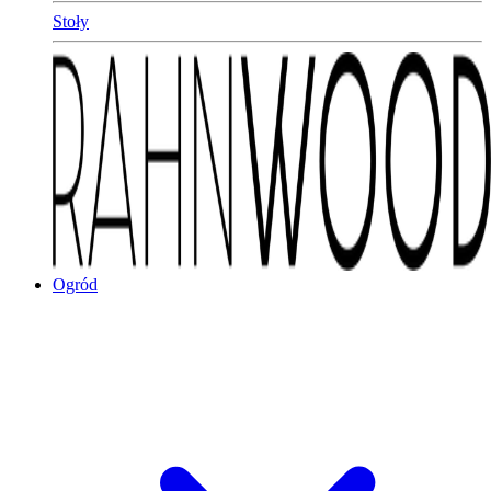
Stoły
Ogród