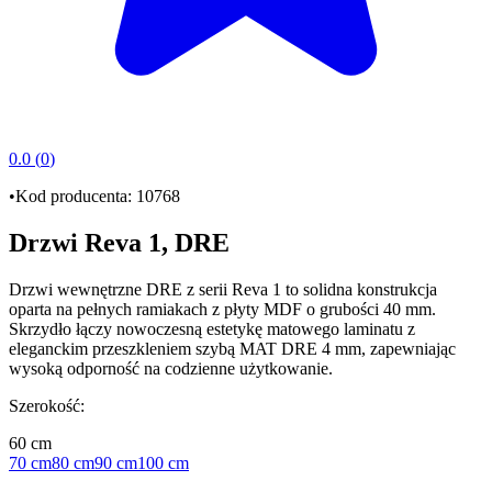
0.0
(
0
)
•
Kod producenta:
10768
Drzwi Reva 1, DRE
Drzwi wewnętrzne DRE
z serii
Reva 1
to solidna konstrukcja
oparta na pełnych
ramiakach z płyty MDF
o grubości
40 mm
.
Skrzydło łączy nowoczesną estetykę matowego laminatu z
eleganckim przeszkleniem
szybą MAT DRE 4 mm
, zapewniając
wysoką odporność na codzienne użytkowanie.
Szerokość
:
60 cm
70 cm
80 cm
90 cm
100 cm