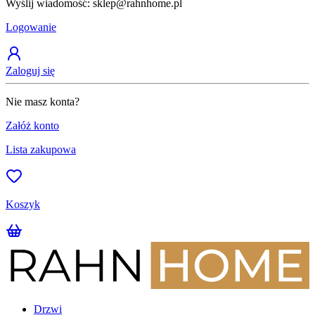
Wyślij wiadomość: sklep@rahnhome.pl
Z
Logowanie
Zaloguj się
Nie masz konta?
Załóż konto
Lista zakupowa
Koszyk
Drzwi