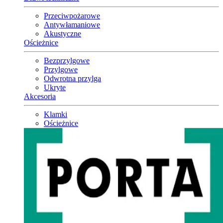
Przeciwpożarowe
Antywłamaniowe
Akustyczne
Ościeżnice
Bezprzylgowe
Przylgowe
Odwrotna przylga
Ukryte
Akcesoria
Klamki
Ościeżnice