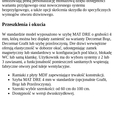
umożliwiają pełną personalizację montażową dzięki dostępności
wariantu
przylgowego
oraz nowoczesnego systemu
bezprzylgowego
, a także opcji
skrócenia skrzydła
do specyficznych
wymogów otworu drzwiowego.
Przeszklenia i okucia
W standardzie model wyposażono w
szybę MAT DRE o grubości 4
mm
, którą można bez dopłaty zamienić na warianty
Decormat Brąz
,
Decormat Grafit
lub szybę przeźroczystą.
Dre drzwi wewnętrzne
oferują elastyczność w doborze okuć, udostępniając
zamek
magnetyczny
lub standardowy w konfiguracjach pod klucz, blokadę
WC lub samą klamkę. Użytkownik ma do wyboru systemy z
2 lub
3 zawiasami
, a funkcjonalność pomieszczeń sanitarnych wspierają
fabryczne
otwory pod tuleje wentylacyjne
.
Ramiaki z płyty MDF
zapewniające trwałość konstrukcji.
Szyba MAT DRE 4 mm
w standardzie (opcjonalnie Grafit,
Brąz lub Przeźroczysta).
Szeroki wybór szerokości:
od 60 cm do 100 cm
.
Dostępność w wersji
dwuskrzydłowej
.