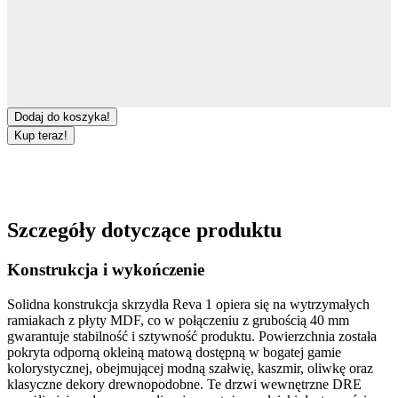
Dodaj do koszyka!
Kup teraz!
Szczegóły dotyczące produktu
Konstrukcja i wykończenie
Solidna konstrukcja skrzydła
Reva 1
opiera się na wytrzymałych
ramiakach z płyty MDF
, co w połączeniu z grubością
40 mm
gwarantuje stabilność i sztywność produktu. Powierzchnia została
pokryta odporną
okleiną matową
dostępną w bogatej gamie
kolorystycznej, obejmującej modną
szałwię
,
kaszmir
,
oliwkę
oraz
klasyczne dekory
drewnopodobne
. Te
drzwi wewnętrzne DRE