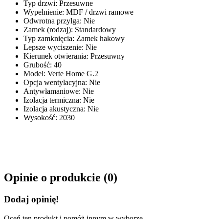
Typ drzwi
:
Przesuwne
Wypełnienie
:
MDF / drzwi ramowe
Odwrotna przylga
:
Nie
Zamek (rodzaj)
:
Standardowy
Typ zamknięcia
:
Zamek hakowy
Lepsze wyciszenie
:
Nie
Kierunek otwierania
:
Przesuwny
Grubość
:
40
Model
:
Verte Home G.2
Opcja wentylacyjna
:
Nie
Antywłamaniowe
:
Nie
Izolacja termiczna
:
Nie
Izolacja akustyczna
:
Nie
Wysokość
:
2030
Opinie o produkcie (
0
)
Dodaj opinię!
Oceń ten produkt i pomóż innym w wyborze.