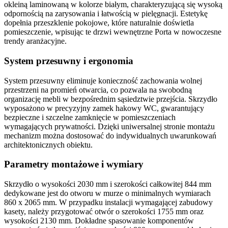
okleiną laminowaną
w kolorze białym, charakteryzującą się wysoką
odpornością na zarysowania i łatwością w pielęgnacji. Estetykę
dopełnia
przeszklenie pokojowe
, które naturalnie doświetla
pomieszczenie, wpisując te
drzwi wewnętrzne Porta
w nowoczesne
trendy aranżacyjne.
System przesuwny i ergonomia
System przesuwny
eliminuje konieczność zachowania wolnej
przestrzeni na promień otwarcia, co pozwala na swobodną
organizację mebli w bezpośrednim sąsiedztwie przejścia. Skrzydło
wyposażono w precyzyjny
zamek hakowy WC
, gwarantujący
bezpieczne i szczelne zamknięcie w pomieszczeniach
wymagających prywatności. Dzięki
uniwersalnej stronie
montażu
mechanizm można dostosować do indywidualnych uwarunkowań
architektonicznych obiektu.
Parametry montażowe i wymiary
Skrzydło o wysokości
2030 mm
i szerokości całkowitej
844 mm
dedykowane jest do otworu w murze o minimalnych wymiarach
860 x 2065 mm
. W przypadku instalacji wymagającej zabudowy
kasety, należy przygotować otwór o szerokości
1755 mm
oraz
wysokości
2130 mm
. Dokładne spasowanie komponentów