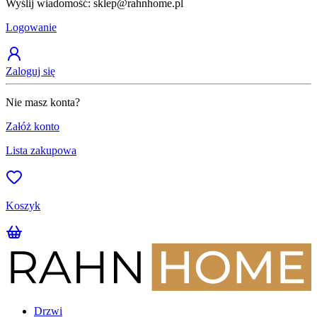
Wyślij wiadomość: sklep@rahnhome.pl
Z
Logowanie
Zaloguj się
Nie masz konta?
Załóż konto
Lista zakupowa
Koszyk
Drzwi