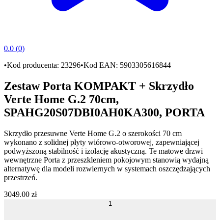
0.0
(
0
)
•
Kod producenta:
23296
•
Kod EAN:
5903305616844
Zestaw Porta KOMPAKT + Skrzydło
Verte Home G.2 70cm,
SPAHG20S07DBI0AH0KA300, PORTA
Skrzydło przesuwne
Verte Home G.2
o szerokości
70 cm
wykonano z solidnej
płyty wiórowo-otworowej
, zapewniającej
podwyższoną stabilność i izolację akustyczną. Te matowe
drzwi
wewnętrzne Porta
z
przeszkleniem pokojowym
stanowią wydajną
alternatywę dla modeli rozwiernych w systemach oszczędzających
przestrzeń.
3049
.
00
zł
1