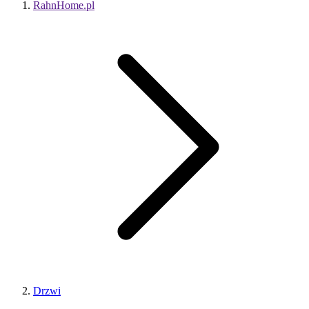
RahnHome.pl
Drzwi