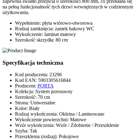
zapewnia światło przejścia o szerokości
800 mm
, co przekłada się
na pełną funkcjonalność tych
drzwi wewnętrznych
w codziennym
użytkowaniu.
Wypełnienie:
płyta wiórowo-otworowa
Rodzaj zamknięcia:
zamek hakowy WC
Wykończenie:
laminat matowy
Szerokość skrzydła:
80 cm
Specyfikacja techniczna
Kod producenta
:
23296
Kod EAN
:
5903305616844
Producent
:
PORTA
Kolekcja
:
System przesuwny
Szerokość
:
70 cm
Strona
:
Uniwersalne
Kolor
:
Biały
Rodzaj wykończenia
:
Okleina / Laminowane
Wykończenie powierzchni
:
Matowe
Wzór wykończenia
:
Wzór / Zdobienie / Przeszklenie
Szyba
:
Tak
Przeszklenia (rodzaj)
:
Pokojowe