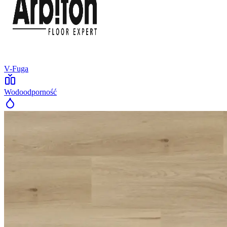
V-Fuga
Wodoodporność