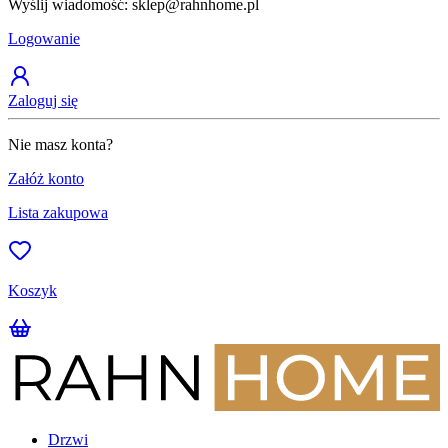
Wyślij wiadomość: sklep@rahnhome.pl
Z
Logowanie
Zaloguj się
Nie masz konta?
Załóż konto
Lista zakupowa
Koszyk
Drzwi