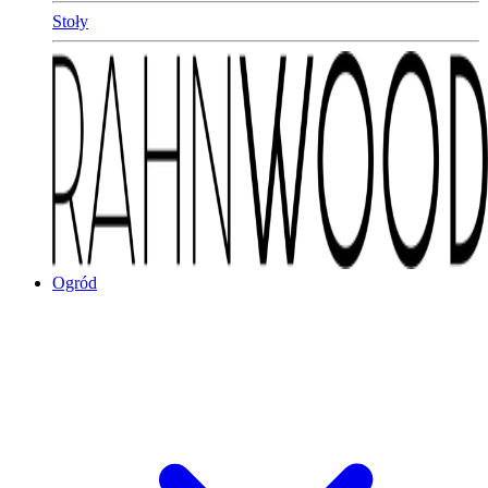
Stoły
Ogród