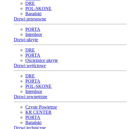
DRE
POL-SKONE
Barański
Drzwi przesuwne
PORTA
Interdoor
Drzwi ukryte
DRE
PORTA
Ościeżnice ukryte
Drzwi wejściowe
DRE
PORTA
POL-SKONE
Interdoor
Drzwi zewnętrzne
Czyste Powietrze
KR CENTER
PORTA
Barański
Drzwi techniczne