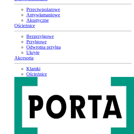
Przeciwpożarowe
Antywłamaniowe
Akustyczne
Ościeżnice
Bezprzylgowe
Przylgowe
Odwrotna przylga
Ukryte
Akcesoria
Klamki
Ościeżnice