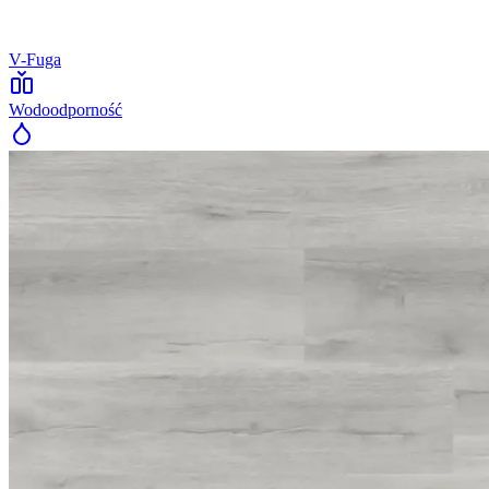
V-Fuga
Wodoodporność