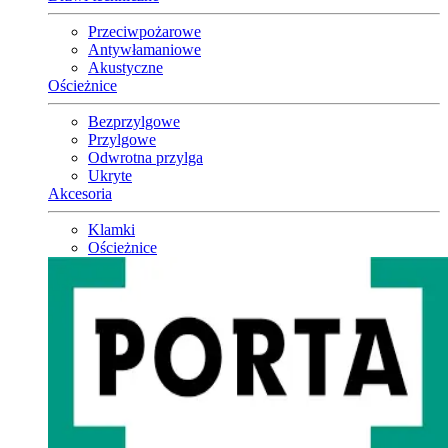
Przeciwpożarowe
Antywłamaniowe
Akustyczne
Ościeżnice
Bezprzylgowe
Przylgowe
Odwrotna przylga
Ukryte
Akcesoria
Klamki
Ościeżnice