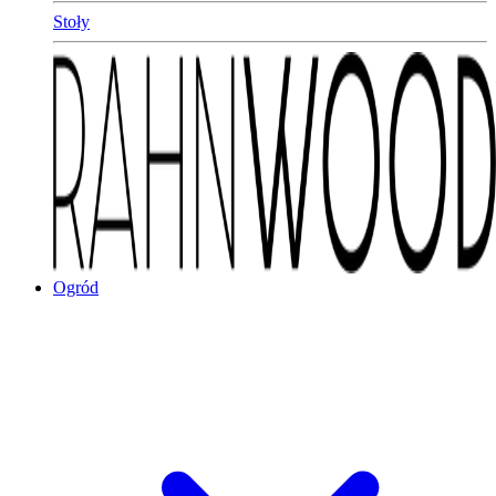
Stoły
Ogród