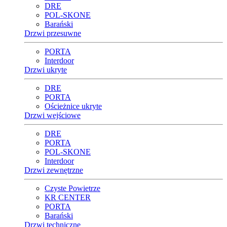
DRE
POL-SKONE
Barański
Drzwi przesuwne
PORTA
Interdoor
Drzwi ukryte
DRE
PORTA
Ościeżnice ukryte
Drzwi wejściowe
DRE
PORTA
POL-SKONE
Interdoor
Drzwi zewnętrzne
Czyste Powietrze
KR CENTER
PORTA
Barański
Drzwi techniczne