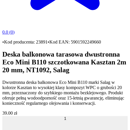
0.0
(
0
)
•
Kod producenta:
23891
•
Kod EAN:
5901592249660
Deska balkonowa tarasowa dwustronna
Eco Mini B110 szczotkowana Kasztan 2m
20 mm, NT1092, Salag
Dwustronna
deska balkonowa Eco Mini B110
marki
Salag
w
kolorze
Kasztan
to wysokiej klasy kompozyt WPC o grubości
20
mm
, przeznaczony do szybkiego montażu bezklejowego. Produkt
oferuje pełną
wodoodporność
oraz
15-letnią gwarancję
, eliminując
konieczność regularnego olejowania i konserwacji.
39
.
00
zł
1