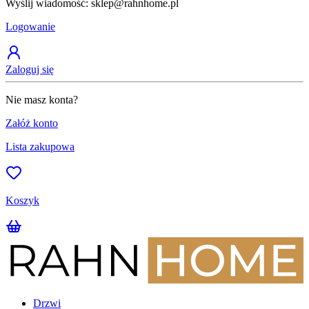
Wyślij wiadomość: sklep@rahnhome.pl
Z
Logowanie
Zaloguj się
Nie masz konta?
Załóż konto
Lista zakupowa
Koszyk
Drzwi