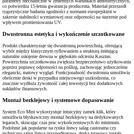
parametry mechaniczne w zmiennych warunkach atmosferycznych,
co potwierdza
15-letnia gwarancja
producenta. Materiał przeszedł
rygorystyczne badania zgodności z normami europejskimi w
zakresie stabilności wymiarowej oraz odporności na starzenie pod
wpływem promieniowania UV.
Dwustronna estetyka i wykończenie szczotkowane
Produkt charakteryzuje się
dwustronną powierzchnią
, oferującą
wybór między klasycznym ryflowaniem a strukturą imitującą
naturalne usłojenie drewna w głębokim odcieniu
Kasztan
.
Powierzchnia szczotkowana
zwiększa bezpieczeństwo użytkowania
poprzez poprawę
odporności na poślizg
, zachowując jednocześnie
elegancki, matowy wygląd. Funkcjonalność dwustronna umożliwia
obrócenie deski w przypadku miejscowego uszkodzenia, co
znacznie wydłuża żywotność całej inwestycji bez dodatkowych
nakładów finansowych.
Montaż bezklejowy i systemowe dopasowanie
System
Eco Mini
wykorzystuje intuicyjny
zamek klik
, który
umożliwia błyskawiczny
montaż bezklejowy
na dedykowanych
legarach, skracając czas prac wykończeniowych do minimum.
Podobnie jak popularne na rynku
listwy salag castorama
czy
techniczna
salag listwa przypodłogowa
, deska tarasowa została