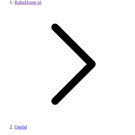
RahnHome.pl
Ogród