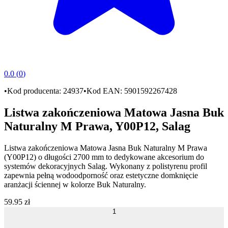
0.0
(
0
)
•
Kod producenta:
24937
•
Kod EAN:
5901592267428
Listwa zakończeniowa Matowa Jasna Buk
Naturalny M Prawa, Y00P12, Salag
Listwa zakończeniowa Matowa Jasna Buk Naturalny M Prawa
(Y00P12)
o długości
2700 mm
to dedykowane akcesorium do
systemów dekoracyjnych
Salag
. Wykonany z polistyrenu profil
zapewnia pełną
wodoodporność
oraz estetyczne domknięcie
aranżacji ściennej w kolorze
Buk Naturalny
.
59
.
95
zł
1