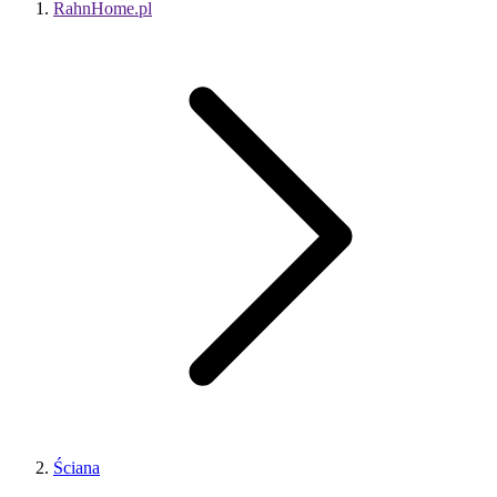
RahnHome.pl
Ściana