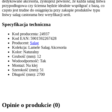
dedykowane akcesoria, zyskujesz pewność, że każda
salag listwa
przypodłogowa
czy ścienna będzie idealnie współgrać z bazą, co
często jest trudne do osiągnięcia przy zakupie produktów typu
listwy salag castorama
bez weryfikacji serii.
Specyfikacja techniczna
Kod producenta
:
24937
Kod EAN
:
5901592267428
Producent
:
Salag
Kolekcja
:
Lamele Salag Akcesoria
Kolor
:
Naturalny
Grubość (mm)
:
12
Wodoodporność
:
Tak
Montaż
:
Na klej
Szerokość (mm)
:
51
Długość (mm)
:
2700
Opinie o produkcie (
0
)