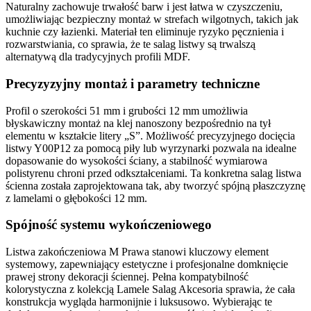
Naturalny
zachowuje trwałość barw i jest łatwa w czyszczeniu,
umożliwiając bezpieczny montaż w strefach wilgotnych, takich jak
kuchnie czy łazienki. Materiał ten eliminuje ryzyko pęcznienia i
rozwarstwiania, co sprawia, że te
salag listwy
są trwalszą
alternatywą dla tradycyjnych profili MDF.
Precyzyzyjny montaż i parametry techniczne
Profil o szerokości
51 mm
i grubości
12 mm
umożliwia
błyskawiczny
montaż na klej
nanoszony bezpośrednio na tył
elementu w kształcie litery „S”. Możliwość precyzyjnego docięcia
listwy
Y00P12
za pomocą piły lub wyrzynarki pozwala na idealne
dopasowanie do wysokości ściany, a stabilność wymiarowa
polistyrenu chroni przed odkształceniami. Ta konkretna
salag listwa
ścienna została zaprojektowana tak, aby tworzyć spójną płaszczyznę
z lamelami o głębokości
12 mm
.
Spójność systemu wykończeniowego
Listwa zakończeniowa M Prawa
stanowi kluczowy element
systemowy, zapewniający estetyczne i profesjonalne domknięcie
prawej strony dekoracji ściennej. Pełna kompatybilność
kolorystyczna z kolekcją
Lamele Salag Akcesoria
sprawia, że cała
konstrukcja wygląda harmonijnie i luksusowo. Wybierając te