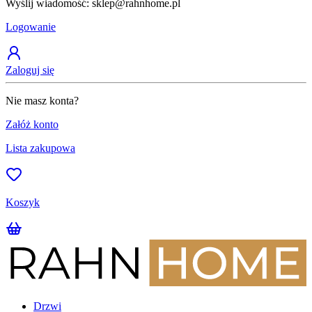
Wyślij wiadomość: sklep@rahnhome.pl
Z
Logowanie
Zaloguj się
Nie masz konta?
Załóż konto
Lista zakupowa
Koszyk
Drzwi