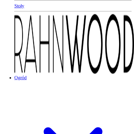
Stoły
Ogród