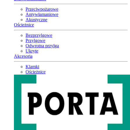
Przeciwpożarowe
Antywłamaniowe
Akustyczne
Ościeżnice
Bezprzylgowe
Przylgowe
Odwrotna przylga
Ukryte
Akcesoria
Klamki
Ościeżnice