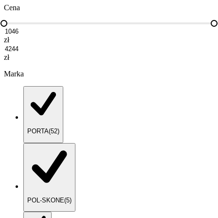
Cena
zł
zł
Marka
PORTA
(
52
)
POL-SKONE
(
5
)