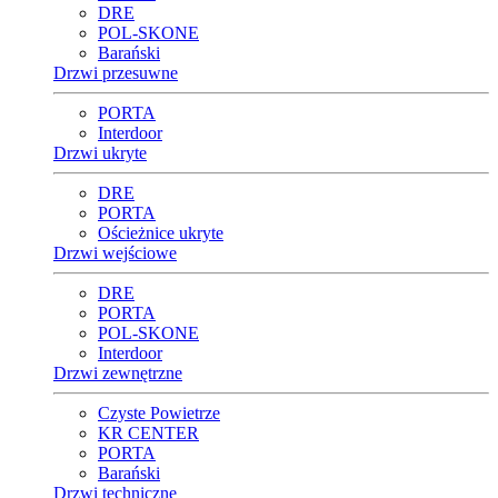
DRE
POL-SKONE
Barański
Drzwi przesuwne
PORTA
Interdoor
Drzwi ukryte
DRE
PORTA
Ościeżnice ukryte
Drzwi wejściowe
DRE
PORTA
POL-SKONE
Interdoor
Drzwi zewnętrzne
Czyste Powietrze
KR CENTER
PORTA
Barański
Drzwi techniczne